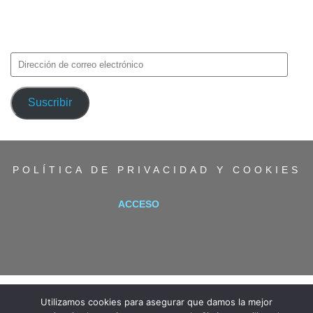
Introduce tu correo electrónico para suscribirte a TMF y recibir
avisos de nuevas entradas.
Dirección
de
correo
Suscribir
electrónico
POLÍTICA DE PRIVACIDAD Y COOKIES
ACCESO
Utilizamos cookies para asegurar que damos la mejor