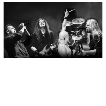
El Festival de la Guitarra de Córdoba celebrará del 1 al 11 de
julio de 2025 su 44.ª edición, reafirmando su prestigio como
una de las grandes citas musicales del verano andaluz. A lo
largo de más de una semana, la ciudad se convertirá en
epicentro internacional de la guitarra, con conciertos, clases
magistrales y actividades que abarcan desde la música