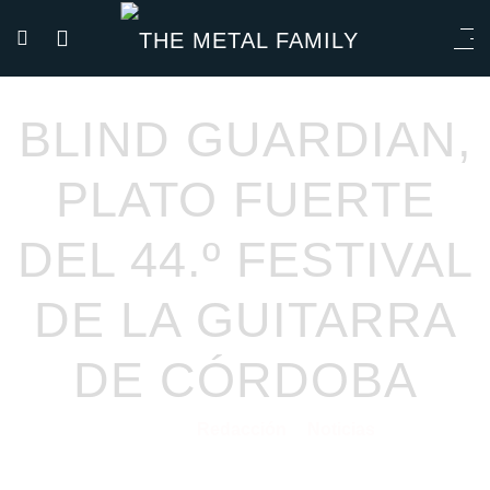
BLIND GUARDIAN,
PLATO FUERTE
DEL 44.º FESTIVAL
DE LA GUITARRA
DE CÓRDOBA
Redacción
Noticias
05/02/2025
por
en