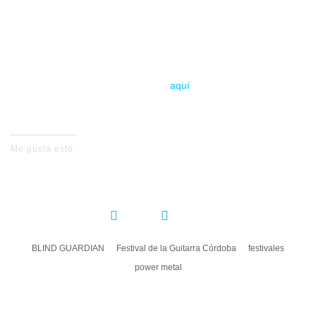
Festival de la Guitarra – Córdoba
Viernes 11 de julio – 22:30
Teatro de la Axerquía – Córdoba
Entradas
aquí
Me gusta esto:
COMPARTIR:
BLIND GUARDIAN
Festival de la Guitarra Córdoba
festivales
power metal