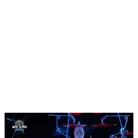
no es sorpresa, la gente se a sabia.
Pies de barro
y
Mil
motivos
daban paso a uno de mis temas favoritos y de los
asistentes,
Niño
, llevándonos a la época de Ramón y que
José no solo defendió perfectamente, sino que la hizo suya.
Vuelta a la actualidad con
Cuatro elementos
, en ella Alberto
Rionda sacó todo su talento a pasear dejando paso a uno de
los momentos de la noche, el solo de batería de Mike
Terrana, sinceramente no soy muy fan de los solos, me
parece que rompen la dinámica del
show
, pero este me dejó
totalmente hipnotizado, demostrando que Mike está en el
Olimpo de los dioses de los baterías.