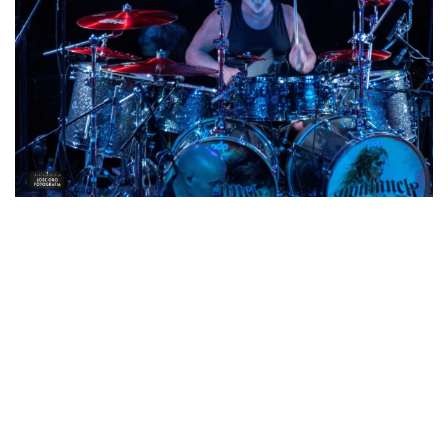
Tras el solo llegaba
Alas de cristal
, con la gente botando y
gritando la canción para seguir con
Papel roto
,
otro de los
clásicos, que nos llevó al tercer extracto del nuevo disco
Expulsando a mis demonios
, muy bien recibido por el público
que prácticamente llenaba la sala, no se a cuánto nos
quedamos del
sold out
, pero poco falto para ello.
Con
La flor en el hielo
se despedía la banda del público, que