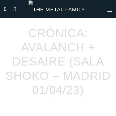
CRÓNICA:
AVALANCH +
DESAIRE (SALA
SHOKO – MADRID
01/04/23)
José Oro
Crónicas
12/04/2023
por
en