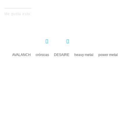
Me gusta esto:
COMPARTIR:
AVALANCH
crónicas
DESAIRE
heavy metal
power metal
DEJA UN COMENTARIO