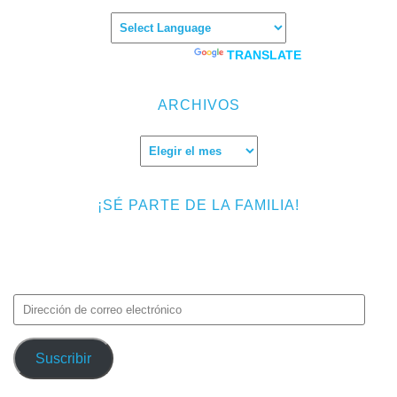
Powered by
TRANSLATE
ARCHIVOS
Archivos
¡SÉ PARTE DE LA FAMILIA!
Introduce tu correo electrónico para suscribirte a TMF y recibir
avisos de nuevas entradas.
Dirección
de
correo
Suscribir
electrónico