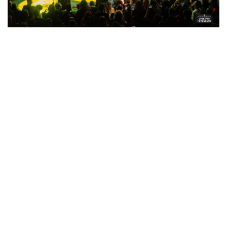
Un breve descanso para cambiar el
backline
y dejar el
escenario recogido y comenzaba a sonar la
Intro
para dejar
que saliera a escena AVALANCH con la canción,
El oráculo
de su anterior disco
El secreto
. Recordar que su nuevo
trabajo se estrenará el 21 de abril, pero la banda presentó
en los días previos un
EP
adelanto de 4 temas para que el
público se familiarizará con los nuevos temas. Además
AVALANCH aprovechó para premiar a los asistentes a este
concierto dándole la oportunidad de adquirir una copia física
del disco antes de su estreno. El inicio de la actuación se vio
marcada por algunos problemas de sonido, afectando sobre
todo el nuevo cantante José en sus
in ears
provocando
algunos errores no achacables a él.