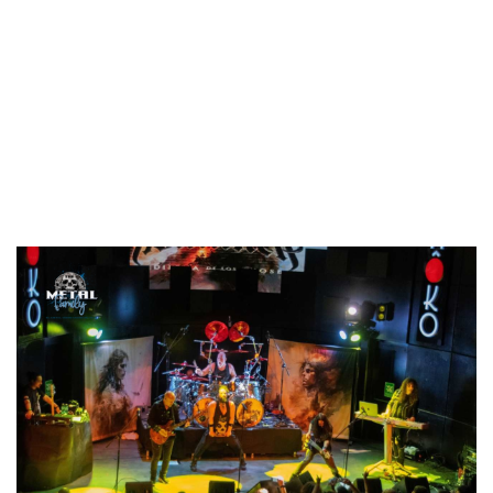
EXTREMODURO o ROSENDO. El punto culminante fue la
aparición de Carlos Pina, cantante de PANZER, quien se
subió para colaborar para cantar la balada
Junto a ti
,
perteneciente al disco
Sálvese
de PANZER..
Y tras un concierto de unos 45 minutos se despidieron del
público que les despidió entre aplausos reconociendo al
menos la ilusión que pusieron en el
show
.