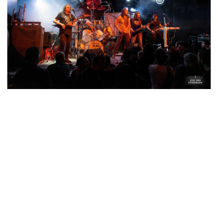
DESAIRE salió a escena sin intro ni nada. La banda practica
los que llamaría
rock
urbano con influencias de grupos como
MAREA, EXTREMODURO y grupos similares. El público,
muy diferente al que puede ir a uno de sus conciertos de
manera habitual, reaccionó con cierta frialdad ante la
propuesta musical, muy alejada de lo que AVALANCH ofrece.
Aunque nos cueste, no viene mal tener variedad y descubrir
nuevas propuestas, aunque se alejan de nuestros gustos.