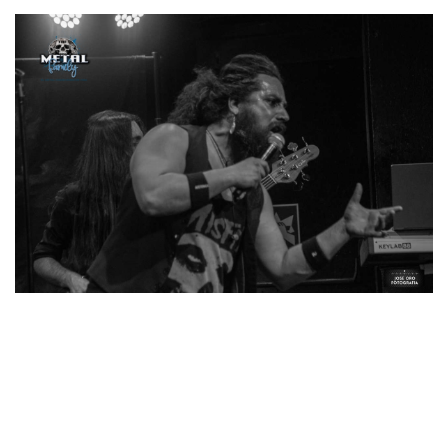
El peregrino
precedió a uno de los primeros clásicos de la
noche:
Delirios de grandeza
. Es lo que faltaba para que la
gente echará a cantar junto a la banda.
Otra vida
daba paso
al primer
single
de su nuevo trabajo,
Horizonte eterno
,
que
ya habíamos podido disfrutar en formato videoclip, y, aunque