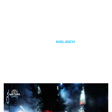
Con la llegada del mes de abril se venía un comienzo lleno
de conciertos en la capital, y así fue ya que el primer día de
mes coincidían al menos cuatro eventos con bandas
grandes, por lo que decidimos repartirnos y cubrir el mayor
número de ellos, yo me decidí por la presentación del nuevo
disco y la nueva formación de
AVALANCH
en la sala Shoko
acompañados de la banda DESAIRE que abriría el
show
.
Equipo preparado, tomamos transporte y nos encaminamos
a la castiza calle Toledo a disfrutar de una buena noche de
metal
.