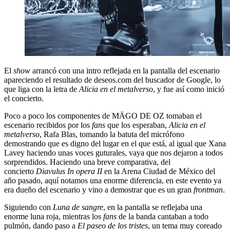
El
show
arrancó con una intro reflejada en la pantalla del escenario
apareciendo el resultado de deseos.com del buscador de Google, lo
que liga con la letra de
Alicia en el metalverso
, y fue así como inició
el concierto.
Poco a poco los componentes de MÄGO DE OZ tomaban el
escenario recibidos por los
fans
que los esperaban,
Alicia en el
metalverso
, Rafa Blas, tomando la batuta del micrófono
demostrando que es digno del lugar en el que está, al igual que Xana
Lavey haciendo unas voces guturales, vaya que nos dejaron a todos
sorprendidos. Haciendo una breve comparativa, del
concierto
Diavulus In opera II
en la Arena Ciudad de México del
año pasado, aquí notamos una enorme diferencia, en este evento ya
era dueño del escenario y vino a demostrar que es un gran
frontman
.
Siguiendo con
Luna de sangre
, en la pantalla se reflejaba una
enorme luna roja, mientras los
fans
de la banda cantaban a todo
pulmón, dando paso a
El paseo de los tristes
, un tema muy coreado