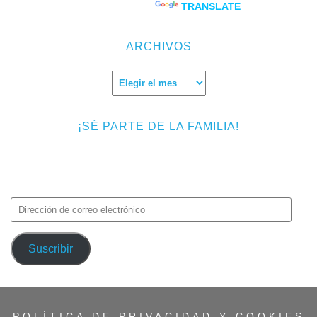
Powered by
TRANSLATE
ARCHIVOS
Archivos
¡SÉ PARTE DE LA FAMILIA!
Introduce tu correo electrónico para suscribirte a TMF y recibir
avisos de nuevas entradas.
Dirección
de
correo
Suscribir
electrónico
POLÍTICA DE PRIVACIDAD Y COOKIES