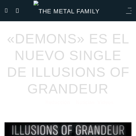
«DEMONS» ES EL
NUEVO SINGLE
DE ILLUSIONS OF
GRANDEUR
Redacción
Noticias
Vídeos
06/05/2022
por
en
⋅