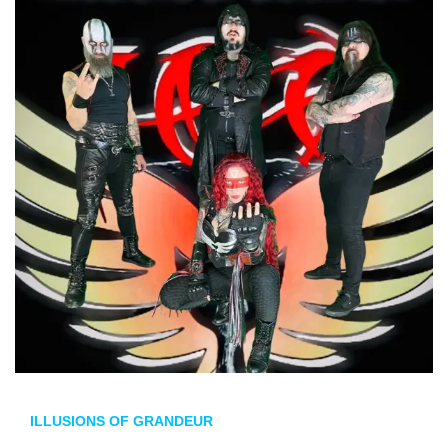
ILLUSIONS OF GRANDEUR
desveló el vídeo de
Demons
,
nuevo single extraído de
The Siren
.