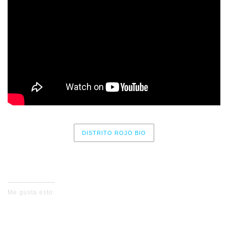
DISTRITO ROJO BIO
No events for now, please check again later.
Me gusta esto: