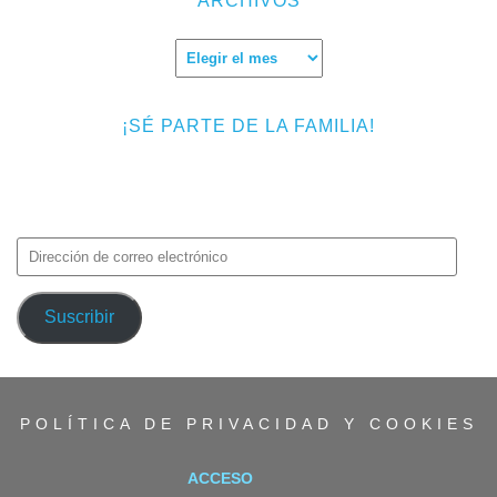
ARCHIVOS
Archivos
¡SÉ PARTE DE LA FAMILIA!
Introduce tu correo electrónico para suscribirte a TMF y recibir
avisos de nuevas entradas.
Dirección
de
correo
Suscribir
electrónico
POLÍTICA DE PRIVACIDAD Y COOKIES
ACCESO