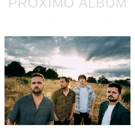
PRÓXIMO ÁLBUM
Redacción
Noticias
Vídeos
15/07/2021
por
en
⋅