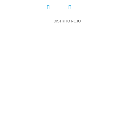
COMPARTIR:
DISTRITO ROJO
DEJA UN COMENTARIO