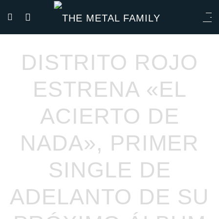
DISTRITO ROJO
ESTRENA «EL
ACIERTO DE
NADA», PRIMER
SINGLE DE
ADELANTO DE SU