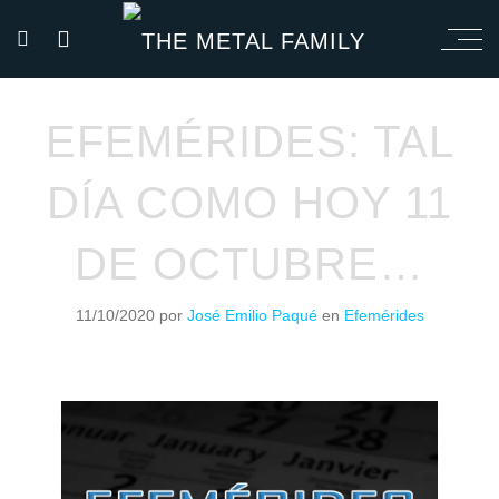
EFEMÉRIDES: TAL
DÍA COMO HOY 11
DE OCTUBRE…
11/10/2020
por
José Emilio Paqué
en
Efemérides