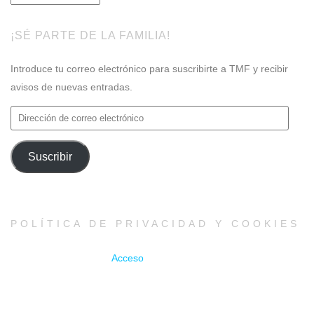
¡SÉ PARTE DE LA FAMILIA!
Introduce tu correo electrónico para suscribirte a TMF y recibir
avisos de nuevas entradas.
Dirección
de
correo
Suscribir
electrónico
POLÍTICA DE PRIVACIDAD Y COOKIES
Acceso