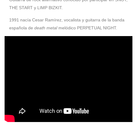
THE START y LIMP BIZKIT.
1991 nacía Cesar Ramírez, vocalista y guitarra de la banda
española de
death metal
melódico PERPETUAL NIGHT.