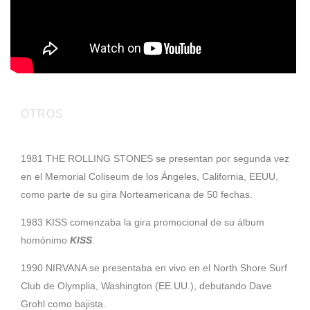
OTROS
1981 THE ROLLING STONES se presentan por segunda vez
en el Memorial Coliseum de los Ángeles, California, EEUU,
como parte de su gira Norteamericana de 50 fechas.
1983 KISS comenzaba la gira promocional de su álbum
homónimo
KISS
.
1990 NIRVANA se presentaba en vivo en el North Shore Surf
Club de Olymplia, Washington (EE.UU.), debutando Dave
Grohl como bajista.