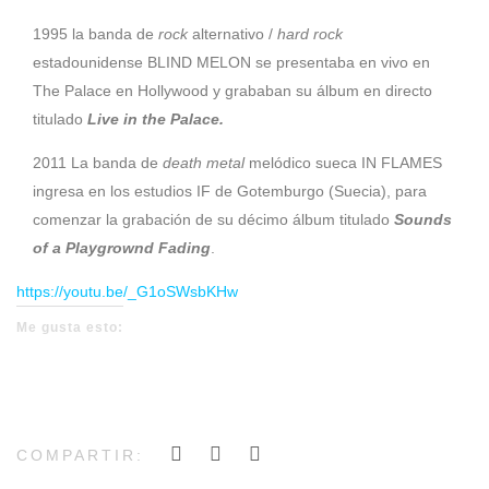
1995 la banda de
rock
alternativo /
hard rock
estadounidense BLIND MELON se presentaba en vivo en
The Palace en Hollywood y grababan su álbum en directo
titulado
Live in the Palace.
2011 La banda de
death metal
melódico sueca IN FLAMES
ingresa en los estudios IF de Gotemburgo (Suecia), para
comenzar la grabación de su décimo álbum titulado
Sounds
of a Playgrownd Fading
.
https://youtu.be/_G1oSWsbKHw
Me gusta esto:
COMPARTIR: