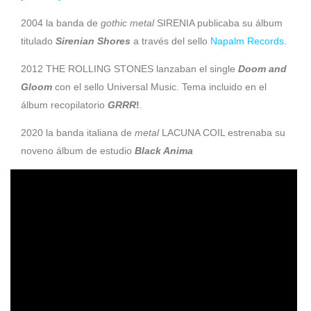
2004 la banda de
gothic metal
SIRENIA publicaba su álbum
titulado
Sirenian Shores
a través del sello
Napalm Records
.
2012 THE ROLLING STONES lanzaban el single
Doom and
Gloom
con el sello Universal Music. Tema incluido en el
álbum recopilatorio
GRRR
!
.
2020 la banda italiana de
metal
LACUNA COIL estrenaba su
noveno álbum de estudio
Black Anima