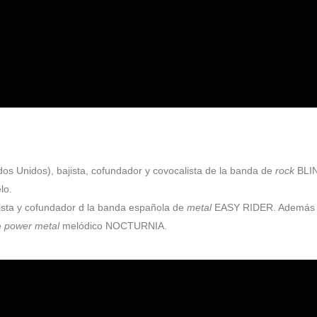
os Unidos), bajista, cofundador y covocalista de la banda de
rock
BLI
lo.
rista y cofundador d la banda española de
metal
EASY RIDER. Además
e
power metal
melódico NOCTURNIA.