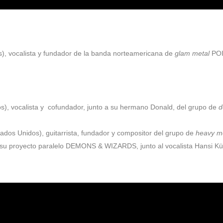
s), vocalista y fundador de la banda norteamericana de
glam metal
POI
s), vocalista y cofundador, junto a su hermano Donald, del grupo de
d
tados Unidos), guitarrista, fundador y compositor del grupo de
heavy m
u proyecto paralelo DEMONS & WIZARDS, junto al vocalista Hansi Kü