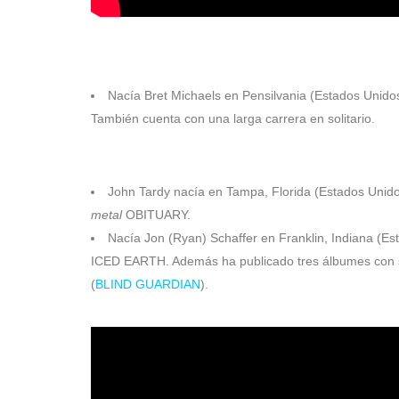
1963
Nacía Bret Michaels en Pensilvania (Estados Unido
También cuenta con una larga carrera en solitario.
1968
John Tardy nacía en Tampa, Florida (Estados Unido
metal
OBITUARY.
Nacía Jon (Ryan) Schaffer en Franklin, Indiana (Es
ICED EARTH. Además ha publicado tres álbumes con s
(
BLIND GUARDIAN
).