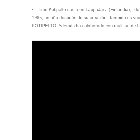
Timo Kotipelto nacía en LappaJärvi (Finlandia), lide
1985, un año después de su creación. También es voc
KOTIPELTO. Además ha colaborado con multitud de 