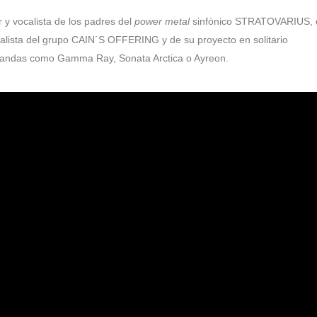
r y vocalista de los padres del
power metal
sinfónico STRATOVARIUS, 
alista del grupo CAIN´S OFFERING y de su proyecto en solitario
bandas como Gamma Ray, Sonata Arctica o Ayreon.