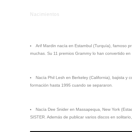
Nacimientos
1932
Arif Mardin nacía en Estambul (Turquía), famoso p
muchas. Su 11 premios Grammy lo han convertido en u
1940
Nacía Phil Lesh en Berkeley (California), bajista y
formación hasta 1995 cuando se separaron.
1955
Nacía Dee Snider en Massapequa, New York (Estado
SISTER. Además de publicar varios discos en solitario,