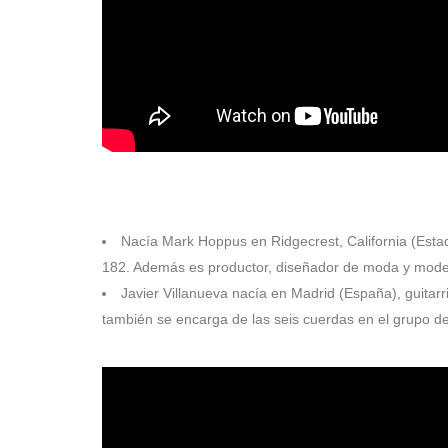
1972
Nacía Mark Hoppus en Ridgecrest, California (Estad
182. Además es productor, diseñador de moda y mode
Javier Villanueva nacía en Madrid (España), guitar
también se encarga de las seis cuerdas en el grupo d