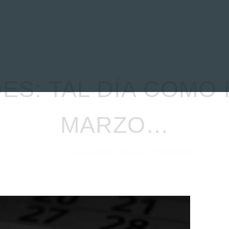
EVIEWS
ENTREVISTAS
CRÓNICAS
ARTÍCULOS
VÍDEOS
ES: TAL DÍA COMO 
MARZO…
José Emilio Paqué
Efemérides
15/03/2021
por
en