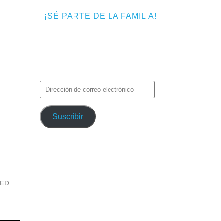
¡SÉ PARTE DE LA FAMILIA!
Introduce tu correo electrónico para
suscribirte a TMF y recibir avisos de
nuevas entradas.
Dirección
de
correo
Suscribir
electrónico
ED