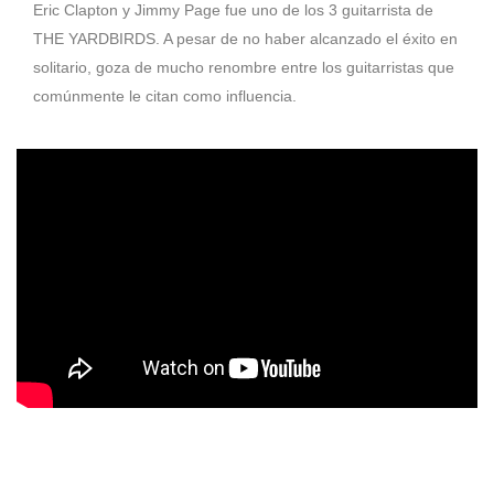
Eric Clapton y Jimmy Page fue uno de los 3 guitarrista de
THE YARDBIRDS. A pesar de no haber alcanzado el éxito en
solitario, goza de mucho renombre entre los guitarristas que
comúnmente le citan como influencia.
1947