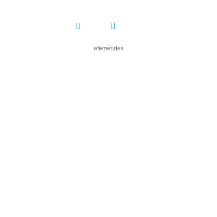
COMPARTIR:
efemérides
DEJA UN COMENTARIO