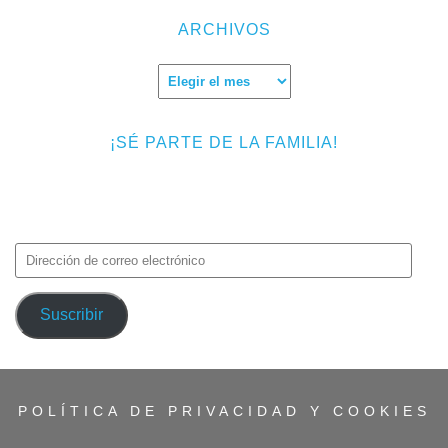
ARCHIVOS
Archivos
¡SÉ PARTE DE LA FAMILIA!
Introduce tu correo electrónico para suscribirte a TMF y recibir
avisos de nuevas entradas.
Dirección
de
correo
Suscribir
electrónico
POLÍTICA DE PRIVACIDAD Y COOKIES