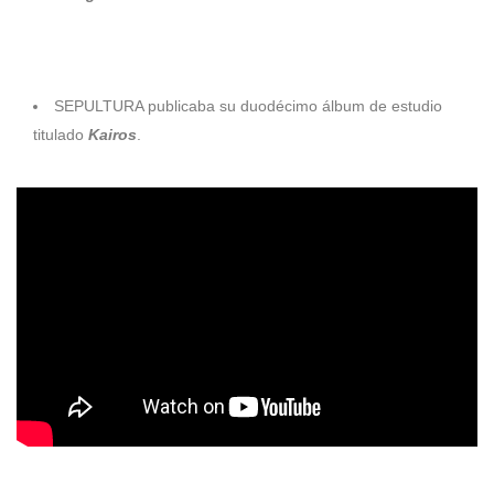
2011
SEPULTURA publicaba su duodécimo álbum de estudio
titulado
Kairos
.