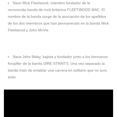
Nace Mick Fleetwood, miembro fundador de la
reconocida banda de rock británica FLEETWOOD MAC. El
nombre de la banda surge de la asociación de los apellidos
de los dos miembros que han permanecido en la banda Mick
Fleetwood y John McVie.
1949
Nace John Illsley, bajista y fundador junto a los hermanos
Knopfler de la banda DIRE STRAITS. Una vez separado la
banda trató de entablar una carrera en solitario que no tuvo
éxito.