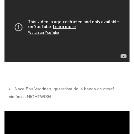
1978
Nace Epu Vuorinen, guitarrista de la banda de
metal
sinfónico NIGHTWISH.