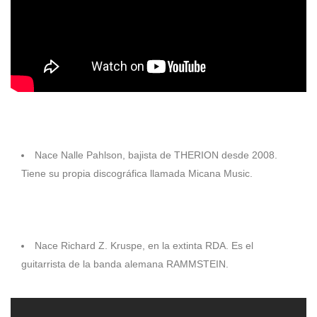
1963
Nace Nalle Pahlson, bajista de THERION desde 2008.
Tiene su propia discográfica llamada Micana Music.
1968
Nace Richard Z. Kruspe, en la extinta RDA. Es el
guitarrista de la banda alemana RAMMSTEIN.