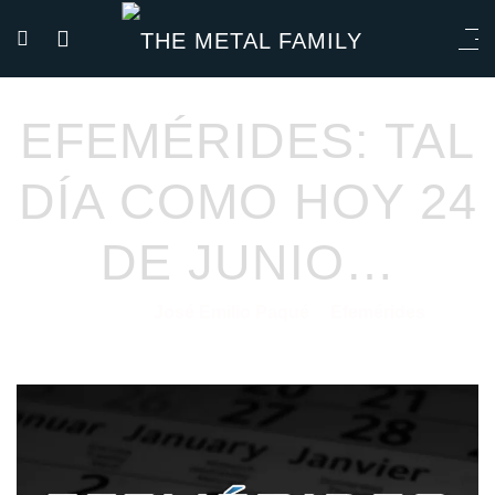
EFEMÉRIDES: TAL
DÍA COMO HOY 24
DE JUNIO…
José Emilio Paqué
Efemérides
24/06/2021
por
en