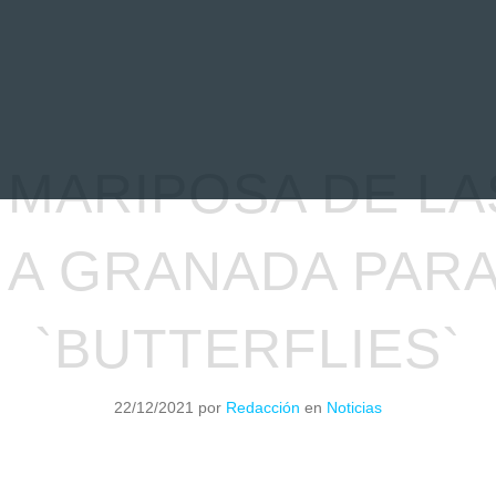
EVIEWS
ENTREVISTAS
CRÓNICAS
ARTÍCULOS
VÍDEOS
 MARIPOSA DE LA
 A GRANADA PAR
`BUTTERFLIES`
22/12/2021
por
Redacción
en
Noticias