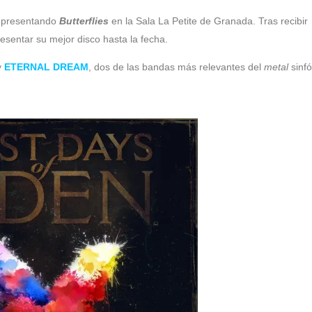
 presentando
Butterflies
en la Sala La Petite de Granada. Tras recibir
resentar su mejor disco hasta la fecha.
y
ETERNAL DREAM
, dos de las bandas más relevantes del
metal
sinfó