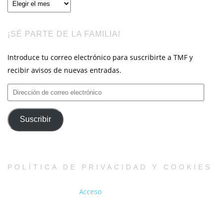
Archivos
¡SÉ PARTE DE LA FAMILIA!
Introduce tu correo electrónico para suscribirte a TMF y
recibir avisos de nuevas entradas.
Dirección
de
correo
Suscribir
electrónico
POLÍTICA DE PRIVACIDAD Y COOKIES
Acceso