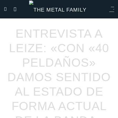
ENTREVISTA A
LEIZE: «CON «40
PELDAÑOS»
DAMOS SENTIDO
AL ESTADO DE
FORMA ACTUAL