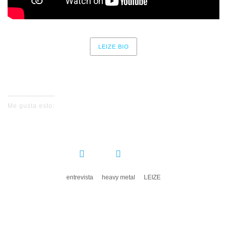
LEIZE BIO
No events for now, please check again later.
Me gusta esto:
COMPARTIR:
entrevista
heavy metal
LEIZE
DEJA UN COMENTARIO