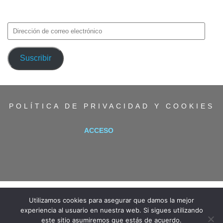
avisos de nuevas entradas.
Dirección
de
correo
Suscribir
electrónico
POLÍTICA DE PRIVACIDAD Y COOKIES
ACCESO
Utilizamos cookies para asegurar que damos la mejor
experiencia al usuario en nuestra web. Si sigues utilizando
este sitio asumiremos que estás de acuerdo.