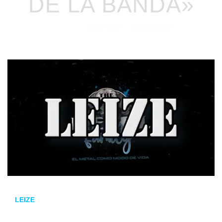
DE LA BANDA»
José Oro
Entrevistas
12/02/2025
por
en
LEIZE
se prepara para ofrecer un concierto cargado de
energía el próximo 22 de febrero, donde interpretarán un