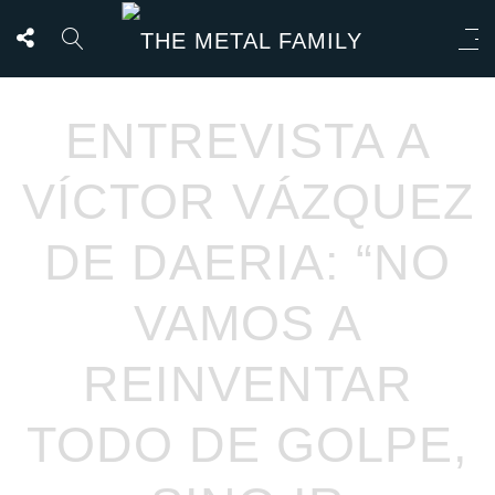
ENTREVISTA A
VÍCTOR VÁZQUEZ
DE DAERIA: “NO
VAMOS A
REINVENTAR
TODO DE GOLPE,