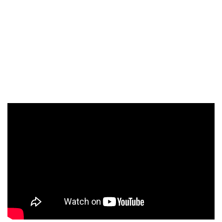
adelante. ¿Ya está listo el sucesor de
Morfeo
?
VV:
No estamos con el álbum bajo el brazo, pero se avecina
algo muy pronto. Queremos seguir evolucionando y que el
siguiente trabajo mantenga lo que ha funcionado de
Morfeo
—la emoción, la diversidad, la fuerza— y, al mismo tiempo,
que nos supere, abrir nuevas puertas.