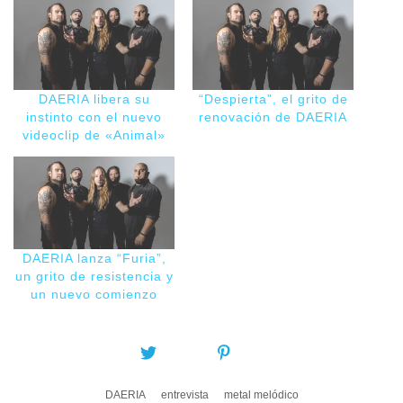
DAERIA libera su
“Despierta”, el grito de
instinto con el nuevo
renovación de DAERIA
videoclip de «Animal»
DAERIA lanza “Furia”,
un grito de resistencia y
un nuevo comienzo
COMPARTIR:
DAERIA
entrevista
metal melódico