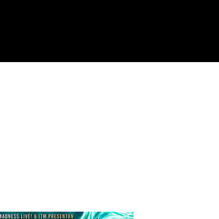
los británicos FELLOWSHIP, una de las formaciones más prometedoras
pico y cargado de energía. Y completando este explosivo cartel, los
nte el
metal
melódico, el
thrash
y el
death
melódico con una puesta en
eavy metal
en su forma más épica, virtuosa y poderosa. Si eres amant
bles del año. ¡Una auténtica fiesta
metalera
donde no faltarán himnos,
scenario!
ene disponibles las entradas anticipadas en su
web
oficial.