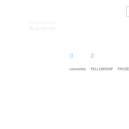
Me gusta esto:
COMPARTIR:
conciertos
FELLOWSHIP
FROZ
DEJ