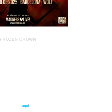
FROZEN CROWN
FELLOWSHIP + LUTHARO
War Hearths Tour 2025
 Sala Totem – Villava (Pamplona)
25 – Sala Revi Live – Madrid
/25 – Sala Wolf – Barcelona
Entradas
aquí