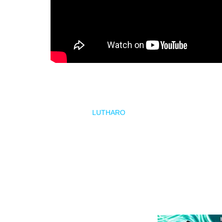
En esta ocasión, no estarán solos. Les acompañarán 
llamado “
happy power metal
”, con un estilo fresco, é
canadienses
LUTHARO
, que combinan de forma brilla
escena arrolladora.
Tres bandas, tres estilos, pero una misma pasión: el
h
power metal
, esta gira es una de las citas imprescindi
velocidad, solos imposibles y mucha actitud sobre el e
Todo esto llega de la mano de Madness Live, que ya ti