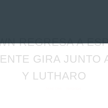
EVIEWS
ENTREVISTAS
CRÓNICAS
ARTÍCULOS
VÍDEOS
WN REGRESA A ESP
ENTE GIRA JUNTO 
Y LUTHARO
José Oro
Noticias
08/04/2025
por
en