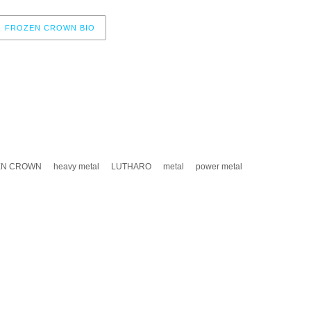
FROZEN CROWN BIO
EN CROWN
heavy metal
LUTHARO
metal
power metal
A UN COMENTARIO