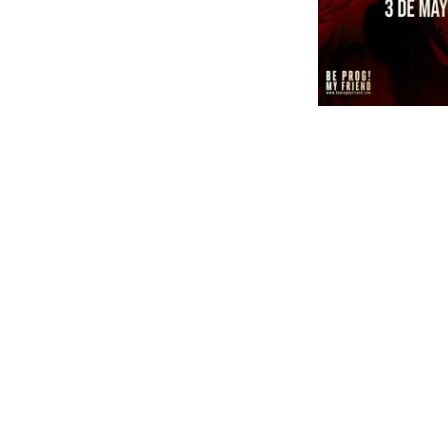
+ 
01/05/25 –
02/05/
03/05