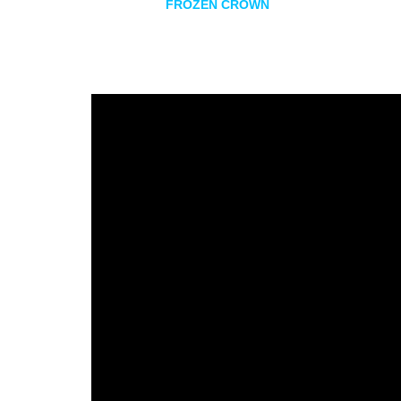
Los italianos
FROZEN CROWN
vuelven a España con u
War Hearts
. La banda de
power metal
melódico, una d
con su fiel público español tras varias visitas anteri