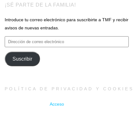
¡SÉ PARTE DE LA FAMILIA!
Introduce tu correo electrónico para suscribirte a TMF y recibir
avisos de nuevas entradas.
Dirección
de
correo
Suscribir
electrónico
POLÍTICA DE PRIVACIDAD Y COOKIES
Acceso