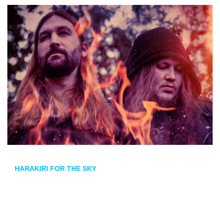
HARAKIRI FOR THE SKY
volverá a España de la mano de
Copilots Events con una gira que promete adentrar al público
en su inconfundible universo sonoro. El proyecto ofrecerá
tres fechas exclusivas en las que presentará su último
trabajo,
Scorched Earth
, desplegando toda la intensidad de