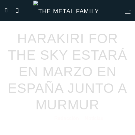
HARAKIRI FOR
THE SKY ESTARÁ
EN MARZO EN
ESPAÑA JUNTO A
MURMUR
Redacción
Noticias
07/01/2026
por
en