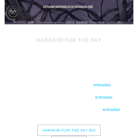
HARAKIRI FOR THE SKY
Spanish Tour 2026
+ MURMUR
04/03/25 – Sala Nau – Barcelona (
entradas
)
05/03/25 – Sala Revi Live – Madrid (
entradas
)
06/03/25 – D8 Sorkuntza Faktoria – Bilbao (
entradas
)
HARAKIRI FOR THE SKY BIO