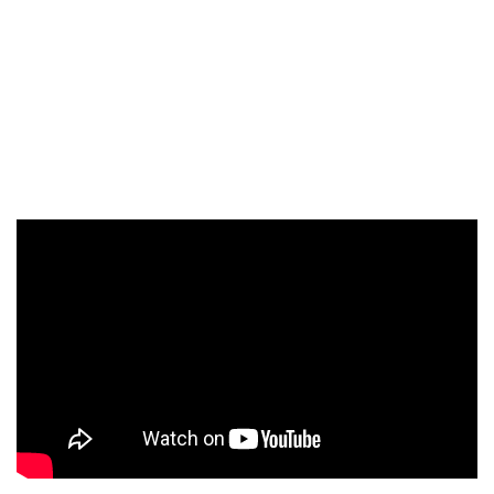
formaciones más influyentes del
post black metal
europeo
actual. El disco, encabezado por el sencillo
With Autumn I’ll
Surrender
, profundiza en la crudeza emocional y la
melancolía que definen al proyecto, ofreciendo un viaje
sonoro cargado de intensidad y una belleza sombría muy
característica.