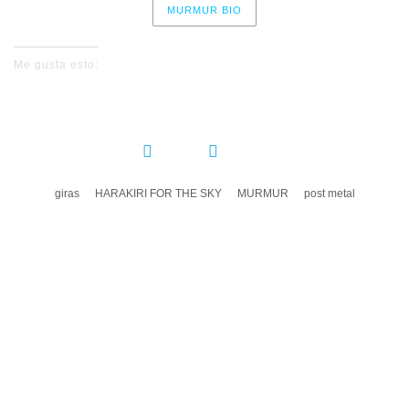
MURMUR BIO
Me gusta esto:
COMPARTIR:
giras
HARAKIRI FOR THE SKY
MURMUR
post metal
DEJA UN COMENTARIO