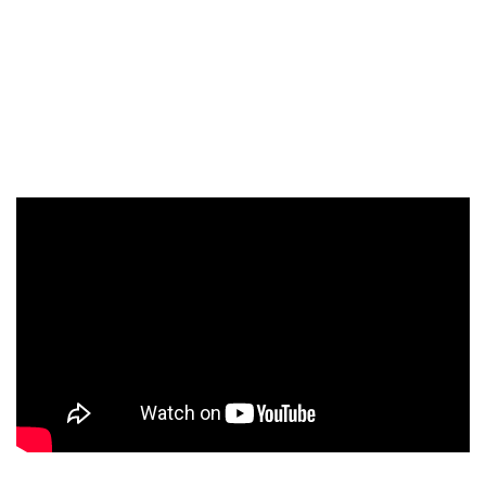
Red Hill
, incluido en numerosas listas de los mejores discos
nacionales de 2025. El proyecto de Getafe se encuentra en
uno de los momentos de mayor proyección dentro del
panorama
black metal
estatal, un factor clave para que
HARAKIRI FOR THE SKY haya contado con ellos en estas
tres fechas.