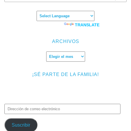
Powered by
TRANSLATE
ARCHIVOS
Archivos
¡SÉ PARTE DE LA FAMILIA!
Introduce tu correo electrónico para suscribirte a TMF y recibir
avisos de nuevas entradas.
Dirección
de
correo
Suscribir
electrónico