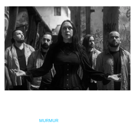
Además, ya se ha confirmado la formación que acompañará
a HARAKIRI FOR THE SKY en este periplo nacional. La
elegida ha sido
MURMUR
, una joven banda que está dando
mucho que hablar desde la publicación de su último trabajo,