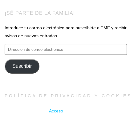
¡SÉ PARTE DE LA FAMILIA!
Introduce tu correo electrónico para suscribirte a TMF y recibir
avisos de nuevas entradas.
Dirección
de
correo
Suscribir
electrónico
POLÍTICA DE PRIVACIDAD Y COOKIES
Acceso