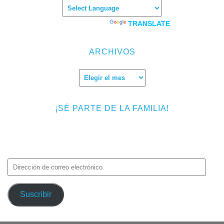
Powered by
TRANSLATE
ARCHIVOS
Archivos
¡SÉ PARTE DE LA FAMILIA!
Introduce tu correo electrónico para suscribirte a TMF y recibir
avisos de nuevas entradas.
Dirección
de
correo
Suscribir
electrónico