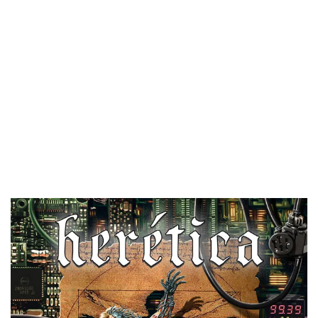
llora
. El 28 de mayo verá la luz
El hereje
, tercer trabajo de
la banda.
El hereje
sigue la línea del anterior
Aún hay quien llora
, los
temas están dominados por la voz de Pacho Brea, cada vez
más empastada, y las guitarras de Pete y Javi. Siguen
sobresaliendo los rápidos
riffs
pegadizos, y los frenéticos
ritmos de batería. Si te gustó
Aún hay quien llora
, entonces
no te puedes perder
El Hereje
, y si no lo has escuchado
estás a tiempo de descubrirlo.