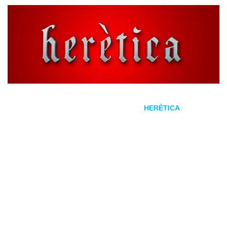
El hereje
es el titulo del nuevo disco de
HERÉTICA
, banda
de
power metal
, y que presenta el primer adelanto titulado
Entre las sombras
.
HERÉTICA es una banda asturiana que inicio su andadura
en 2001, con dos trabajo en aquel entonces:
Frente al
tiempo
(2003) y
Aún hay quien llora
(2007). Después de
un largo parón, la banda vuelve en 2020 con Pacho Brea
(ANKHARA) a la voz, y una reedición de
Aún hay quien