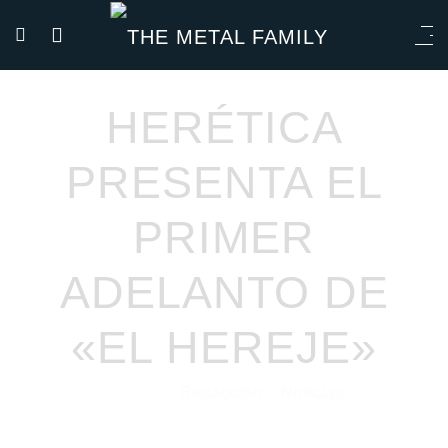
HERÉTICA
PRESENTA EL
PRIMER
ADELANTO DE
«EL HEREJE»
Redacción
Noticias
25/05/2021
por
en