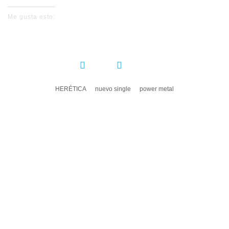
Me gusta esto:
COMPARTIR:
HERÉTICA
nuevo single
power metal
DEJA UN COMENTARIO