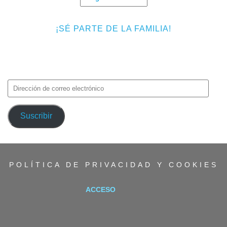
¡SÉ PARTE DE LA FAMILIA!
Introduce tu correo electrónico para suscribirte a TMF y recibir
avisos de nuevas entradas.
Dirección
de
correo
Suscribir
electrónico
POLÍTICA DE PRIVACIDAD Y COOKIES
ACCESO