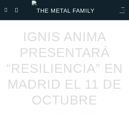
IGNIS ANIMA
PRESENTARÁ
“RESILIENCIA” EN
MADRID EL 11 DE
OCTUBRE
José Oro
Noticias
24/09/2025
por
en