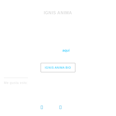
IGNIS ANIMA
Sábado 11 de octubre – 20:00 (apertura)
Sala Revi Live – Madrid
Entradas
aquí
IGNIS ANIMA BIO
Me gusta esto:
COMPARTIR: