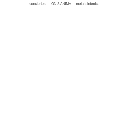
conciertos
IGNIS ANIMA
metal sinfónico
DEJA UN COMENTARIO