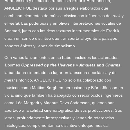
Hermansson y el multiinstrumentista Fredrik Hermansson,
ANGELIC FOE destaca por sus arreglos elaborados que
combinan elementos de música clásica con influencias del
rock
y
el
metal
. Las poderosas y emotivas interpretaciones vocales de
Annmari, junto con las ricas texturas instrumentales de Fredrik,
crean un sonido distintivo que transporta al oyente a paisajes
sonoros épicos y llenos de simbolismo.
Con varios lanzamientos en su haber, incluidos los aclamados
álbumes
Oppressed by the Heavens
y
Amulets and Charms
,
la banda ha cimentado su lugar en la escena neoclásica y de
metal
sinfónico. ANGELIC FOE no solo ha colaborado con
músicos como Mattias Borgh en percusiones y Björn Jönsson en
viola, sino que también ha trabajado con reconocidos ingenieros
como Léo Margarit y Magnus Devo Andersson, quienes han
aportado a la calidad cinematográfica de sus producciones. Sus
letras, profundamente introspectivas y llenas de referencias
mitológicas, complementan su distintivo enfoque musical,