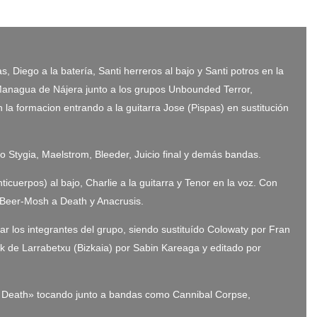
Diego a la batería, Santi herreros al bajo y Santi potros en la
 Managua de Nájera junto a los grupos Unbounded Terror,
la formacion entrando a la guitarra Jose (Pispas) en sustitución
o Stygia, Maelstrom, Bleeder, Juicio final y demás bandas.
uerpos) al bajo, Charlie a la guitarra y Tenor en la voz. Con
n Beer-Mosh a Death y Anacrusis.
os integrantes del grupo, siendo sustituído Colowaty por Fran
k de Larrabetxu (Bizkaia) por Sabin Kareaga y editado por
tion Death» tocando junto a bandas como Cannibal Corpse,