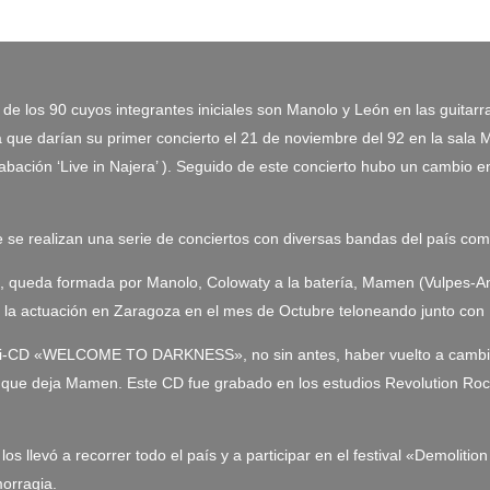
os 90 cuyos integrantes iniciales son Manolo y León en las guitarras, 
a que darían su primer concierto el 21 de noviembre del 92 en la sala
ación ‘Live in Najera’ ). Seguido de este concierto hubo un cambio en 
 se realizan una serie de conciertos con diversas bandas del país com
, queda formada por Manolo, Colowaty a la batería, Mamen (Vulpes-Antic
ar la actuación en Zaragoza en el mes de Octubre teloneando junto co
ni-CD «WELCOME TO DARKNESS», no sin antes, haber vuelto a cambiar l
e que deja Mamen. Este CD fue grabado en los estudios Revolution Roc
os llevó a recorrer todo el país y a participar en el festival «Demoli
orragia.