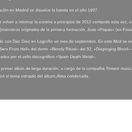
ación en Madrid se disuelve la banda en el año 1997.
 volver a retomar la escena a principios de 2012 contando esta vez, c
miembros originales de la primera formación, Jose «Pispas» (ex-Fosso
bado con Dan Díez en Logroño un mes de septiembre. En este Mcd se 
 «Serv From Hell» del demo «Bloody Ritual» del 92, «Disgorging Blood»
dos por el sello discográfico «Spain Death Metal».
o y primer albún de larga duración, a cargo de la compañia Xtreem mu
con el tema estraido del album,Alma condenada.