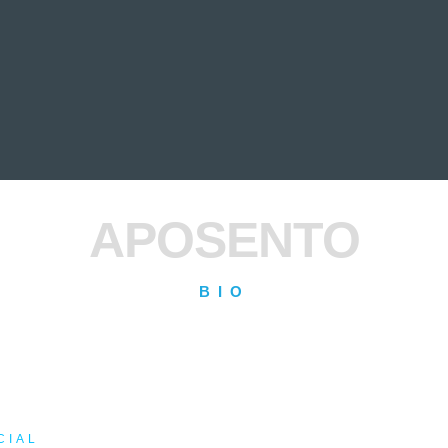
EVIEWS
ENTREVISTAS
CRÓNICAS
ARTÍCULOS
VÍDEOS
APOSENTO
BIO
CIAL