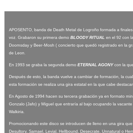
APOSENTO, banda de Death Metal de Logroño formada a finales de l
voz. Grabaron su primera demo
BLOODY RITUAL
en el 92 con l
Doomsday y Beer-Mosh ( concierto que quedó registrado en la grab
de Leon.
En 1993 se graba la segunda demo
ETERNAL AGONY
con la que
Después de esto, la banda vuelve a cambiar de formación, la cual
esta formación se realiza una gira estatal en la que cabe destac
En Agosto de 1994 hacen su tercera grabación ya en formato mi
Gonzalo (Jafo) y Miguel que entraría al bajo ocupando la vacant
Walkiria.
Promocionando este disco se introducen de lleno en una gira que l
Desultory, Samael, Levial, Hellbound, Desecrate, Unnatural o Hem