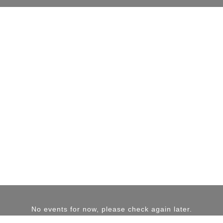
https://youtu.be/k9RUEWE1gRg
No events for now, please check again later.