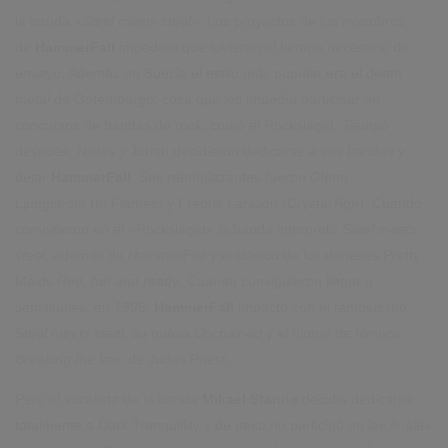
la banda «
Steel meets steel»
. Los proyectos de los miembros
de
HammerFall
impedían que tuvieran el tiempo necesario de
ensayo. Además en Suecia el estilo más popular era el
death
metal
de Gotemburgo, cosa que les impedía participar en
concursos de bandas de
rock
, como el Rockslaget. Tiempo
después, Niklas y Johan decidieron dedicarse a sus bandas y
dejar
HammerFall
. Sus reemplazantes fueron Glenn
Ljungström (In Flames) y Fredrik Larsson (Crystal Age). Cuando
compitieron en el «Rockslaget» la banda interpretó
Steel meets
steel
, además de
HammerFall
y el clásico de los daneses Pretty
Maids
Red, hot and ready
. Cuando consiguieron llegar a
semifinales, en 1996,
HammerFall
impactó con el famosísimo
Steel meets steel
, su nueva
Unchained
y el himno de himnos,
Breaking the law
, de Judas Priest.
Pero el vocalista de la banda
Mikael Stanne
decidió dedicarse
totalmente a Dark Tranquillity y de paso no participó en las finales