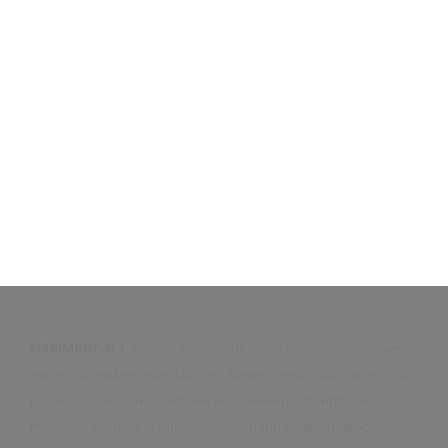
HAMMERFALL
es una banda sueca de heavy metal/power
metal, formada el año 1993 en Gotemburgo. Son conocidos
por su temática inspirada en los caballeros templarios y la
mitología nórdica, y entre algunas bandas de influencia