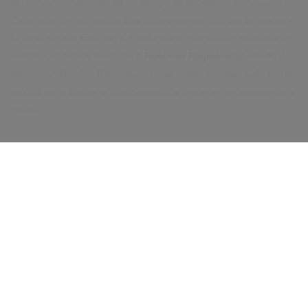
del concurso. Después de un tiempo se decidieron por Joacim
Cans, que los impresionó tras unos ensayos; aun así la banda no
logró llegar a la final, pero dos de sus temas fueron grabados en
videos, que fueron enviados a
Roel van Reijmersdal
, dueño del
sello holandés «Vic Records», el cual quedó impresionado por la
calidad de la banda, e inmediatamente firmaron un contrato para
grabar.