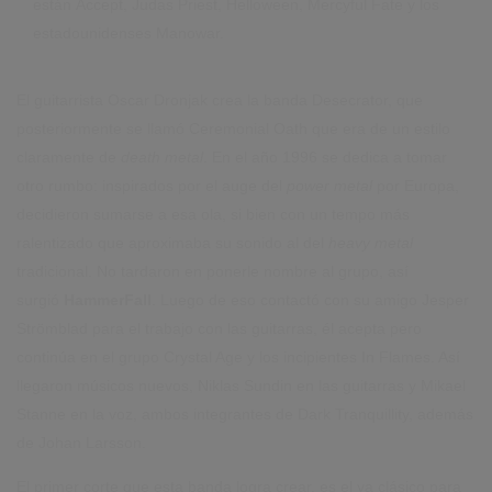
están Accept, Judas Priest, Helloween, Mercyful Fate y los
estadounidenses Manowar.
El guitarrista Oscar Dronjak crea la banda Desecrator, que
posteriormente se llamó Ceremonial Oath que era de un estilo
claramente de
death metal
. En el año 1996 se dedica a tomar
otro rumbo: inspirados por el auge del
power metal
por Europa,
decidieron sumarse a esa ola, si bien con un tempo más
ralentizado que aproximaba su sonido al del
heavy metal
tradicional. No tardaron en ponerle nombre al grupo, así
surgió
HammerFall
. Luego de eso contactó con su amigo Jesper
Strömblad para el trabajo con las guitarras, él acepta pero
continúa en el grupo Crystal Age y los incipientes In Flames. Así
llegaron músicos nuevos, Niklas Sundin en las guitarras y Mikael
Stanne en la voz, ambos integrantes de Dark Tranquillity, además
de Johan Larsson.
El primer corte que esta banda logra crear, es el ya clásico para