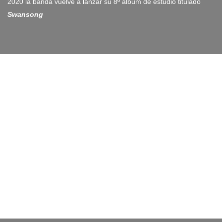
2020 la banda vuelve a lanzar su 8º álbum de estudio titulado
Swansong