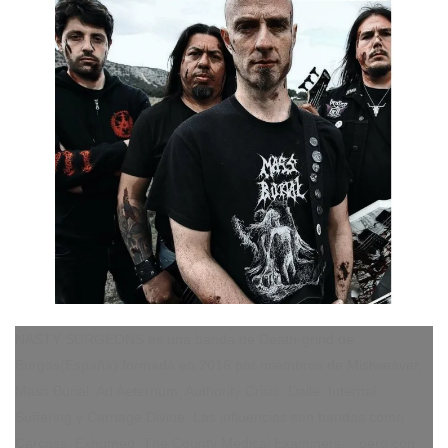
NASTY SURGEONS es una banda de Death-grind de
Burgos(España) formada en 2016 por miembros de Mistweaver,
Mass Burial, Ad Aeternum, Authority Crisis, Dalle, Internal
Suffering y Carnage Divine. Las influencias son bandas como
Carcass, Exhumed, The County Medical Examiners… pero con