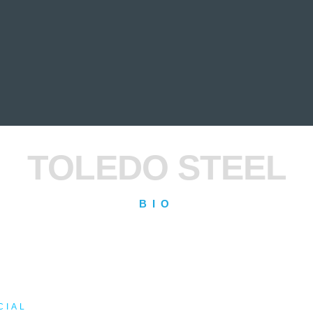
EVIEWS
ENTREVISTAS
CRÓNICAS
ARTÍCULOS
VÍDEOS
TOLEDO STEEL
BIO
CIAL