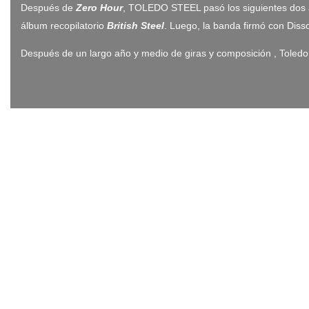
Después de
Zero Hour
, TOLEDO STEEL pasó los siguientes dos 
álbum recopilatorio
British Steel
. Luego, la banda firmó con Dis
Después de un largo año y medio de giras y composición , Toledo