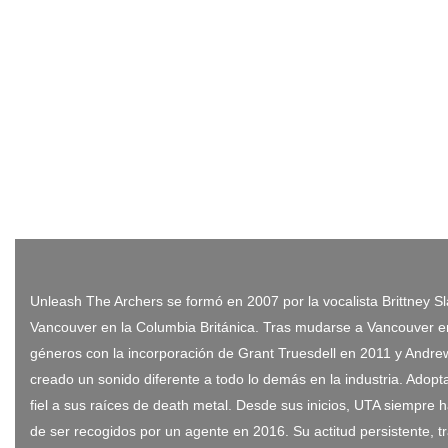
Unleash The Archers se formó en 2007 por la vocalista Brittney Sl
Vancouver en la Columbia Británica. Tras mudarse a Vancouver en
géneros con la incorporación de Grant Truesdell en 2011 y Andrew
creado un sonido diferente a todo lo demás en la industria. Adop
fiel a sus raíces de death metal. Desde sus inicios, UTA siempre 
de ser recogidos por un agente en 2016. Su actitud persistente, t