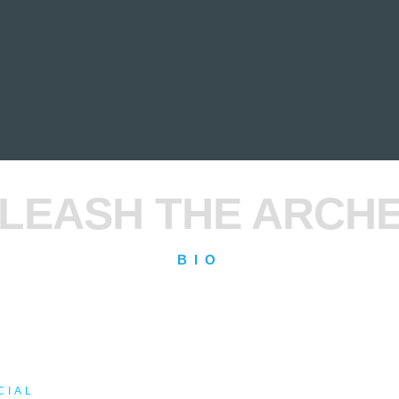
EVIEWS
ENTREVISTAS
CRÓNICAS
ARTÍCULOS
VÍDEOS
LEASH THE ARCH
BIO
CIAL