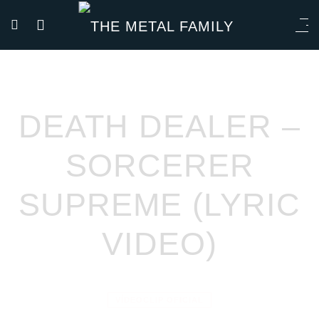
DEATH DEALER –
SORCERER
SUPREME (LYRIC
VIDEO)
VÍDEOCLIP OFICIAL