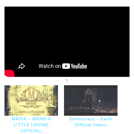
';
MAGIK – BRING A
Deimocracy – Earth
LITTLE LOVING
(Official Video)
(OFICIAL)