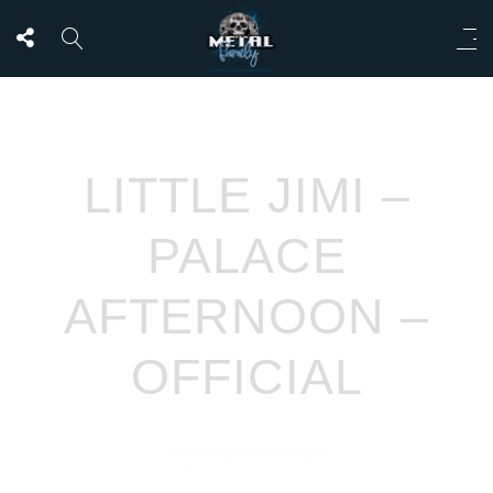
LITTLE JIMI –
PALACE
AFTERNOON –
OFFICIAL
VÍDEOCLIP OFICIAL