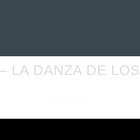
EVIEWS
ENTREVISTAS
CRÓNICAS
ARTÍCULOS
VÍDEOS
– LA DANZA DE LO
VÍDEOCLIP OFICIAL