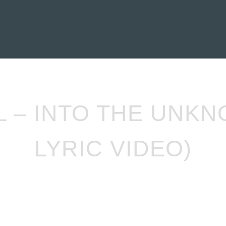
EVIEWS
ENTREVISTAS
CRÓNICAS
ARTÍCULOS
VÍDEOS
 – INTO THE UNKN
LYRIC VIDEO)