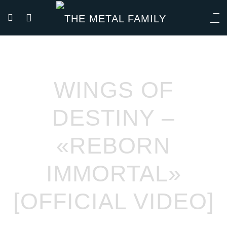
WINGS OF
DESTINY –
«REBORN
IMMORTAL»
[OFFICIAL VIDEO]