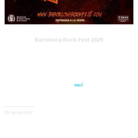
Barcelona Rock Fest 2025
26 al 29 de junio 2025
Parc de Can Zam – Santa Coloma de Gramenet (Barcelona)
Entradas
aquí
Me gusta esto: