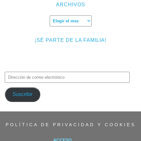
ARCHIVOS
Archivos
¡SÉ PARTE DE LA FAMILIA!
Introduce tu correo electrónico para suscribirte a TMF y recibir
avisos de nuevas entradas.
Dirección
de
correo
Suscribir
electrónico
POLÍTICA DE PRIVACIDAD Y COOKIES
ACCESO