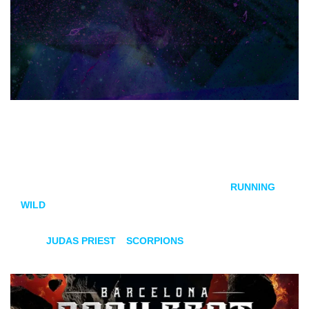
El Barcelona Rock Fest acaba de elevar las expectativas al
máximo con su más reciente anuncio de confirmaciones
para la edición de 2025. A menos de un año del evento, el
cartel ya contaba con la esperada actuación de
RUNNING
WILD
, pero hoy la organización ha desvelado dos nombres
gigantescos que encabezarán la fiesta del
metal
en Can
Zam:
JUDAS PRIEST
y
SCORPIONS
.