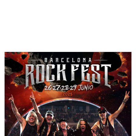
que ha sido recibido con gran entusiasmo por los fanáticos.
Por su parte, los alemanes SCORPIONS celebran su gira 60
aniversario, una marca legendaria que pocos pueden
presumir en el mundo del
rock
. Ambas bandas liderarán la
última jornada de festival, el domingo 29 de junio.