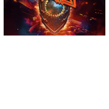
La organización del Barcelona Rock Fest también ha
mencionado que el próximo 4 de noviembre desvelarán otro
cabeza de cartel, coincidiendo así con una subida de precio
de los abonos… Se sabe de momento que este grupo no ha
pisado nunca el festival y que hace 15 años que no vienen a
Barcelona.
Barcelona Rock Fest se prepara para ser uno de los eventos
más épicos del próximo año, congregando a miles de
metaleros de todas partes. Con estos tres nombres y más