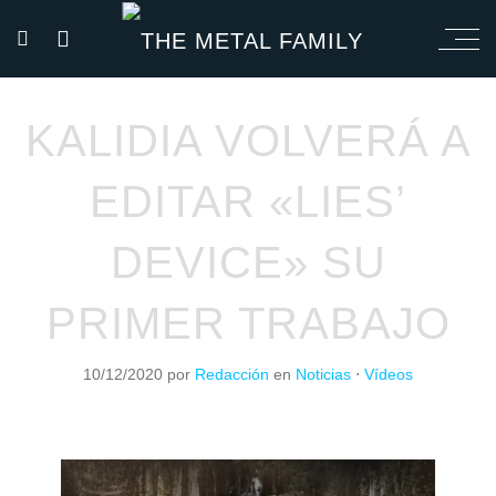
KALIDIA VOLVERÁ A
EDITAR «LIES’
DEVICE» SU
PRIMER TRABAJO
10/12/2020
por
Redacción
en
Noticias
⋅
Vídeos