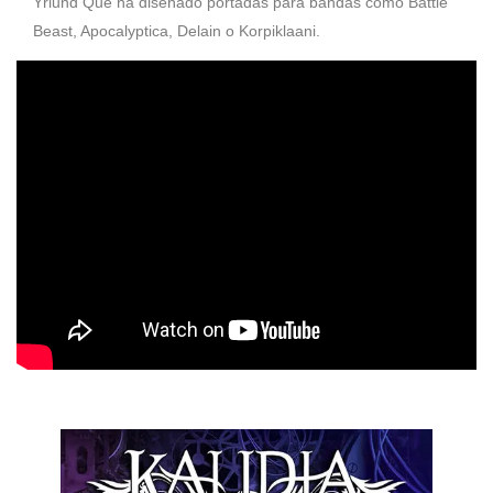
Yrlund Que ha diseñado portadas para bandas como Battle
Beast, Apocalyptica, Delain o Korpiklaani.