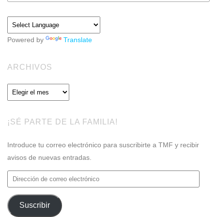
Powered by
Translate
ARCHIVOS
Archivos
¡SÉ PARTE DE LA FAMILIA!
Introduce tu correo electrónico para suscribirte a TMF y recibir
avisos de nuevas entradas.
Dirección
de
correo
Suscribir
electrónico