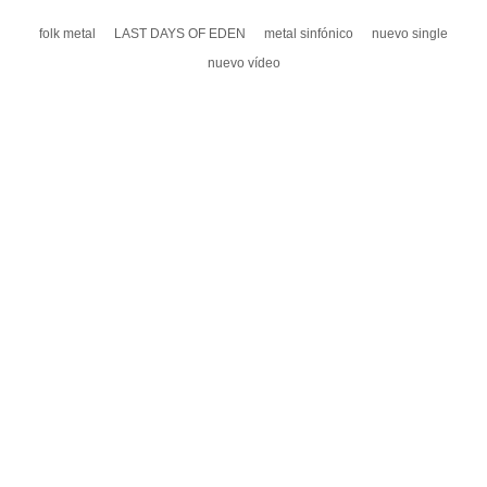
folk metal
LAST DAYS OF EDEN
metal sinfónico
nuevo single
nuevo vídeo
DEJA UN COMENTARIO