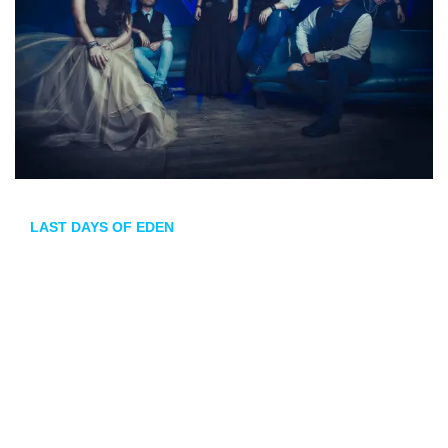
LAST DAYS OF EDEN
desvela
The Secret
, su nuevo
adelanto de
Butterflies
que se publicará el próximo 15 de
octubre a través de El Puerto Records.
El nuevo sencillo de LAST DAYS OF EDEN viene
acompañado de videoclip muy cuidado. En este lanzamiento
la banda ha hecho hincapié en el aspecto visual, tanto a
nivel estético de la banda, como en los diferentes vídeos ya
presentados. El resultado es un impactante vídeo que