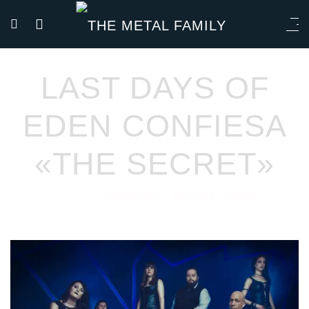
LAST DAYS OF
EDEN CONFIESA
«THE SECRET»
Redacción
Noticias
Vídeos
01/10/2021
por
en
⋅