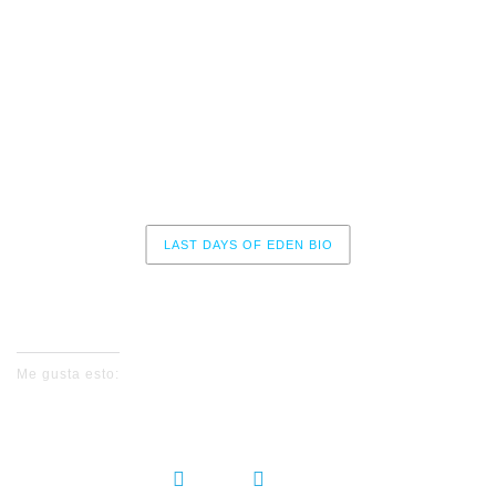
11 – Save The World
12 – Abandon
13 – The Journey
14 – Fallen Angels
LAST DAYS OF EDEN BIO
No events for now, please check again later.
Me gusta esto:
COMPARTIR: