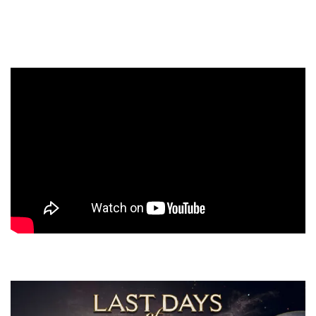
transmite la dualidad del ser humano y que todos tenemos
secretos que hacen que somos lo que somos.