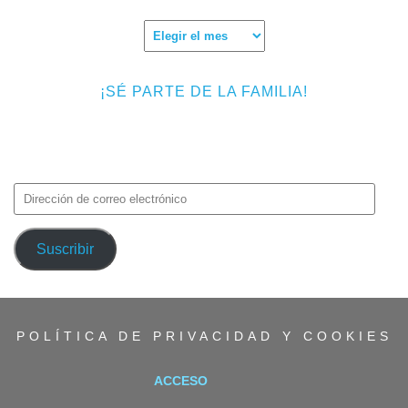
Archivos
¡SÉ PARTE DE LA FAMILIA!
Introduce tu correo electrónico para suscribirte a TMF y recibir
avisos de nuevas entradas.
Dirección
de
correo
Suscribir
electrónico
POLÍTICA DE PRIVACIDAD Y COOKIES
ACCESO