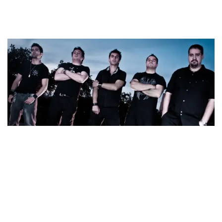
de cuatro discos a sus espaldas y una misión clara: convertir
el LECHUROCK en una auténtica fiesta callejera.
TRY
Desde Madrid y con alma lechuza, TRY llega con una
propuesta de
nu metal
crudo y sin concesiones. Sus letras,
directas y contundentes, se entrelazan con
riffs
afilados y
una actitud enérgica que no deja indiferente. El grupo, que
rehúye las modas y apuesta por una música honesta y