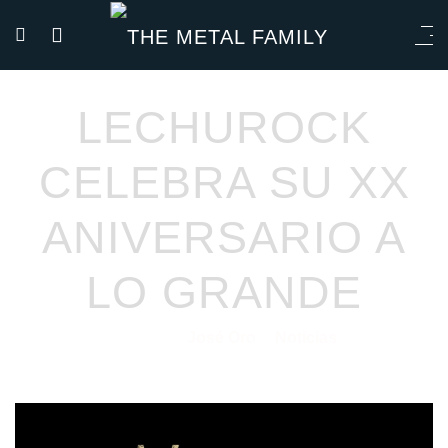
LECHUROCK
CELEBRA SU XX
ANIVERSARIO A
LO GRANDE
José Oro
Noticias
04/07/2025
por
en