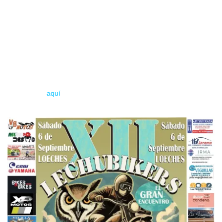
BENDECIDA (Tributo a HÉROES DEL SILENCIO)
Además, el carismático RICARDO MORALES pondrá a bailar
a los asistentes con su sesión
DJ Old School
, y no faltarán
las sorpresas: algún artista invitado sorpresa promete hacer
rugir aún más los motores.
Ya están disponibles las 100 primeras inscripciones a precio
reducido (
aquí
).