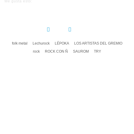
Me gusta esto:
COMPARTIR:
folk metal
Lechurock
LÉPOKA
LOS ARTISTAS DEL GREMIO
rock
ROCK CON Ñ
SAUROM
TRY
DEJA UN COMENTARIO