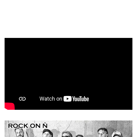
visceral, promete un directo que dejará huella entre el
público. Cabeceos intensos y mandíbulas desencajadas
están garantizados.