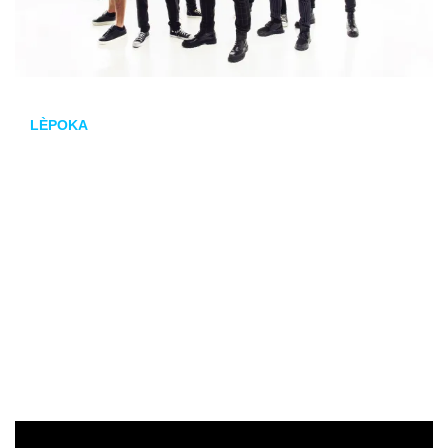
LÈPOKA
Con su característico
folk metal
festivo, LÈPOKA aterriza en
Loeches tras llenar salas dentro y fuera de nuestras
fronteras. Con cinco discos publicados y una legión de
seguidores, su propuesta combina gaitas, violines y bases
contundentes de
rock
para dar forma a una experiencia
vibrante. Quien ya ha vivido un concierto de LÈPOKA sabe
que la cita con el LECHUROCK no se puede dejar pasar. Y
quien aún no lo ha hecho… está a punto de entender por
qué.