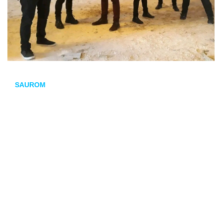
SAUROM
Desde San Fernando (Cádiz), SAUROM cierra el cartel con
su inconfundible juglar metal. Con más de 25 años de
trayectoria y discos emblemáticos como
El guardián de las
melodías perdidas
,
JuglarMetal
,
Vida
,
Sueños
o el más
reciente
El principito
(2025), el grupo es sinónimo de
espectáculo. Su fusión de
rock
, folk, música celta y tradición
convierte cada concierto en una travesía por mundos de
fantasía, mitología y emoción. Loeches se prepara para una
noche épica.