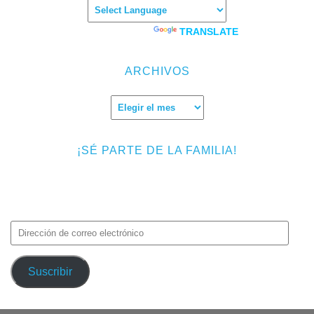
Powered by
TRANSLATE
ARCHIVOS
Archivos
¡SÉ PARTE DE LA FAMILIA!
Introduce tu correo electrónico para suscribirte a TMF y recibir
avisos de nuevas entradas.
Dirección
de
correo
Suscribir
electrónico