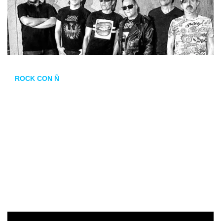
ROCK CON Ñ
Con integrantes procedentes de bandas míticas como
ASFALTO, TOPO, BURNING o SANGRE AZUL, ROCK CON
Ñ no llega para versionar, sino para reivindicar su historia.
Sobre el escenario sonarán himnos eternos como
D
í
as de
escuela
,
Vallekas
o
Due
ñ
o y se
ñ
or
, en un espectáculo que
rinde homenaje a los pilares del
rock
urbano español. Una
oportunidad única de disfrutar de la esencia de una
generación con la energía del presente.