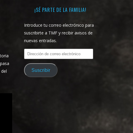
¡SÉ PARTE DE LA FAMILIA!
Introduce tu correo electrónico para
suscribirte a TMF y recibir avisos de
u
nuevas entradas.
Dirección
toria
de
epasa
correo
Suscribir
 del
electrónico