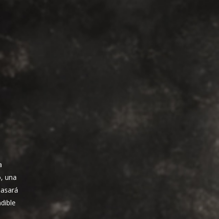
a
o, una
pasará
dible