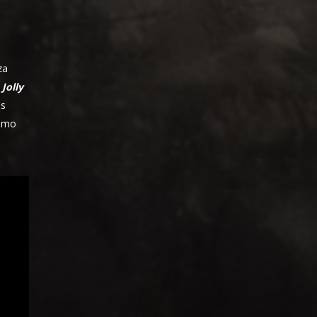
za
o
Jolly
os
como