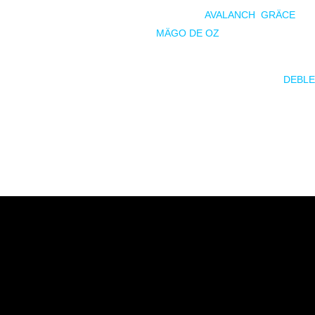
5, contará con la participación de Isra Ramos (
AVALANCH
,
GRÄCE
,
BORTOS DE SATÁN) y Alba Moreno (
MÄGO DE OZ
), quienes se sumará
dad una noche inolvidable.
errarán la gira en la capital acompañados por Rubén Kelsen (
DEBL
Z), en otra velada que promete emociones fuertes, colaboraciones 
a.
i quieres formar parte del final de esta etapa, será mejor que te des p