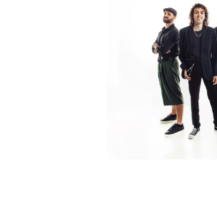
Los próximos 08/11/25 en Barcelona y 15/11/25 en Mad
su álbum Dios está borracho. Para despedirse por tod
contarán con artistas invitados en cada ciudad.