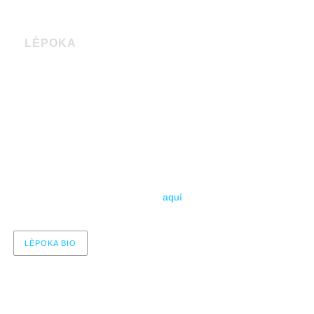
LÈPOKA
Fin de gira
0
15 de noviembre – 21:00
lona
La Sala Movistar Arena
Entradas
aquí
LÈPOKA BIO