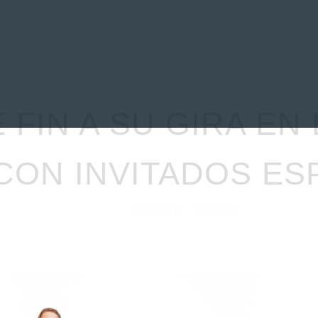
EVIEWS
ENTREVISTAS
CRÓNICAS
ARTÍCULOS
VÍDEOS
 FIN A SU GIRA EN
CON INVITADOS ES
José Oro
Noticias
04/11/2025
por
en