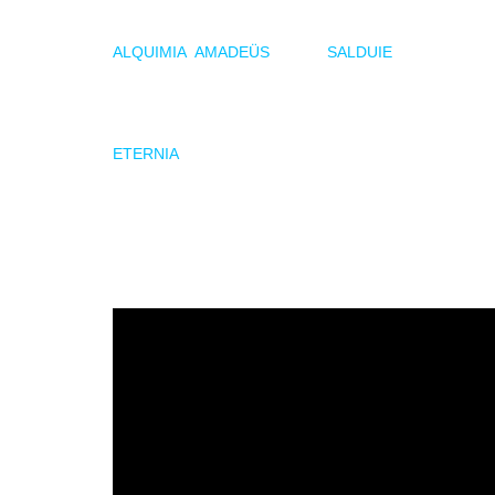
El concierto de Barcelona, que tendrá lugar el 08/11/2
ALQUIMIA
,
AMADEÜS
), Nem (
SALDUIE
), Pepelu (A
espectáculo para hacer de esta última fecha en la ciu
Una semana después, el 15/11/25 en Madrid, LÈPOKA c
ETERNIA
), Nem (SALDUIE) y Alba Moreno (MÄGO DE O
y un ambiente festivo a la altura del recorrido de la gir
Las entradas están volando para ambas citas, así que s
en conseguir la tuya.