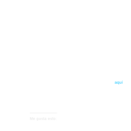
8 de noviembre – 20:0
Sala Salamandra – Barce
Entradas
aquí
Me gusta esto: