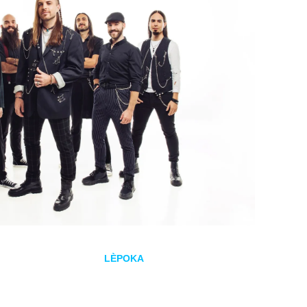
rid, los castellonenses
LÈPOKA
pondrán el broche final a la exitosa g
o lo alto, la banda está preparando dos conciertos muy especiales que