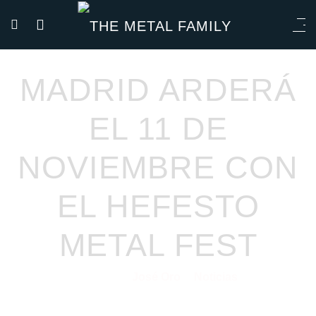
MADRID ARDERÁ
EL 11 DE
NOVIEMBRE CON
EL HEFESTO
METAL FEST
José Oro
Noticias
24/10/2023
por
en