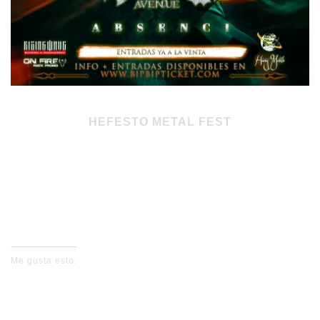
HEFESTO METAL FEST
Sábado 11 de noviembre – 17:00 (apertura)
Sala Revi Live – Viválvaro (Madrid)
Me gusta esto: