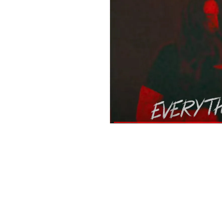
El pasado 13 de abril para sorpresa de todos, Mick Ja
lanzaron un nuevo vídeo:
Eazy Sleazy
. Grohl toca la b
En palabras del propio Jagger: «Escribí este tema du
Gracias a Dave Grohl por encargarse de la guitarra, ba
Sleazy
.»