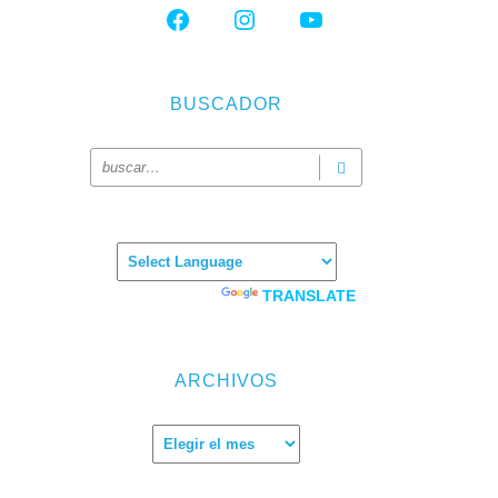
FACEBOOK
INSTAGRAM
YOUTUBE
BUSCADOR
Powered by
TRANSLATE
NA)
tmica.
ARCHIVOS
s.
e
Eazy
Archivos