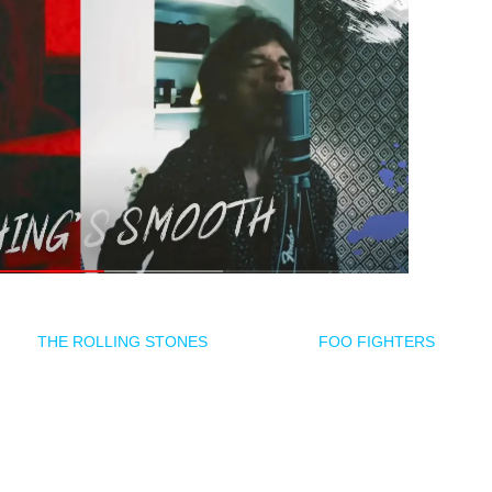
gger (
THE ROLLING STONES
) y Dave Grohl (
FOO FIGHTERS
, NIRVA
atería, el bajo y la guitarra, mientras Jagger pone la voz y la guitarra rí
rante el confinamiento, con mucho optimismo, que es lo que necesitamo
jo y batería, fue muy divertido trabajar con él. Espero que disfrutéis d