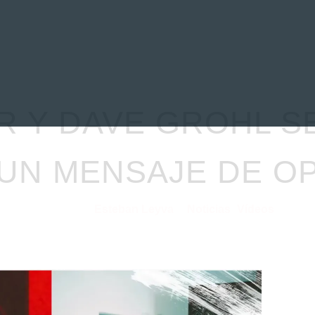
EVIEWS
ENTREVISTAS
CRÓNICAS
ARTÍCULOS
VÍDEOS
R Y DAVE GROHL S
UN MENSAJE DE O
Esteban Leyva
Noticias
Vídeos
23/04/2021
por
en
⋅