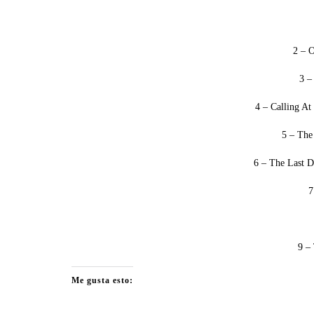
2 – O
3 –
4 – Calling At
5 – The
6 – The Last D
7
9 –
Me gusta esto: