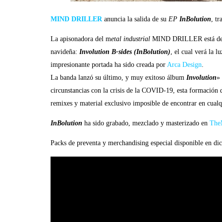
MIND DRILLER
anuncia la salida de su
EP
InBolution
, t
La apisonadora del m
etal industrial
MIND DRILLER está de vu
navideña:
Involution B-sides (InBolution)
, el cual verá la 
impresionante portada ha sido creada por
Arca Design
.
La banda lanzó su último, y muy exitoso álbum
Involution
»
circunstancias con la crisis de la COVID-19, esta formación d
remixes y material exclusivo imposible de encontrar en cualqu
InBolution
ha sido grabado, mezclado y masterizado en
The
Packs de preventa y merchandising especial disponible en di