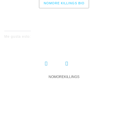
NOMORE KILLINGS BIO
No events for now, please check again later.
Me gusta esto:
COMPARTIR:
NOMOREKILLINGS
DEJA UN COMENTARIO