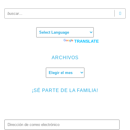
Powered by
TRANSLATE
ARCHIVOS
Archivos
¡SÉ PARTE DE LA FAMILIA!
Introduce tu correo electrónico para suscribirte a TMF y recibir
avisos de nuevas entradas.
Dirección