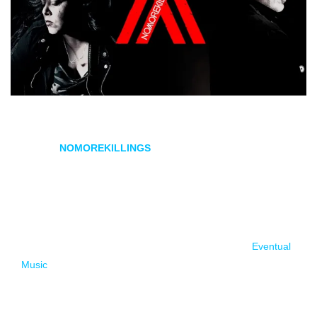
En este año 2020 ha nacido un nuevo proyecto musical
llamado
NOMOREKILLINGS
. A modo de metáfora empieza
por el final con
The End
.
NOMOREKILLINGS es un dueto formado por Érica
Rocataliata Girela e Ismael Béjar González, conocidos en
Málaga (su ciudad) por ser los regidores de la sala
Eventual
Music
. Además de sus inquietudes musicales y de sus
proyectos, nos sorprenden con su nueva propuesta a medio
camino de
doom
, gótico y toques de
new wave
.