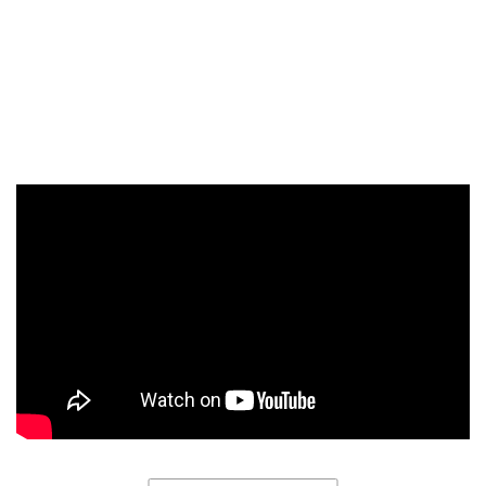
La pandemia dejó en entredicho muchas cosas, muchos
negocios e inversiones… Del mismo modo, acompañando el
vídeo podemos ver la desoladora imagen de la sala Eventual
Music vacía…, el final de un época… Sin embargo, mirando
con ilusión el inicio de muchas cosas más.