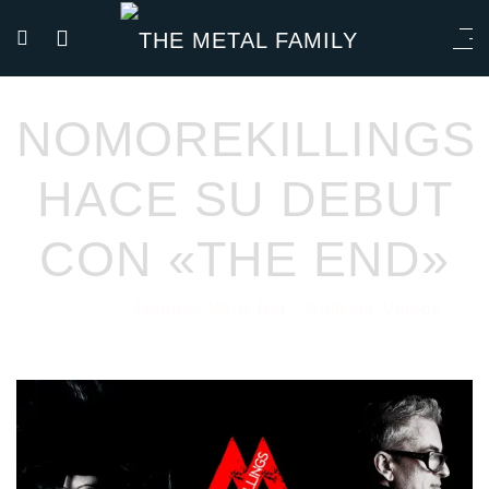
NOMOREKILLINGS
HACE SU DEBUT
CON «THE END»
Jacques-Marie Bat
Noticias
Vídeos
13/05/2021
por
en
⋅