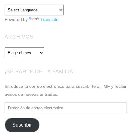
Powered by
Translate
ARCHIVOS
Archivos
¡SÉ PARTE DE LA FAMILIA!
Introduce tu correo electrónico para suscribirte a TMF y recibir
avisos de nuevas entradas.
Dirección
de
correo
Suscribir
electrónico