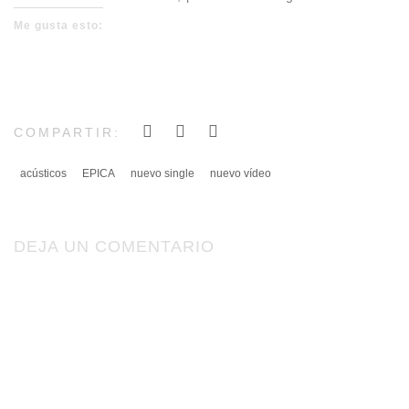
Me gusta esto:
COMPARTIR:
acústicos
EPICA
nuevo single
nuevo vídeo
DEJA UN COMENTARIO