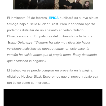
El inminente 26 de febrero,
EPICA
publicará su nuevo álbum
Ωmega
bajo el sello Nuclear Blast. Para ir abriendo apetito
podemos disfrutar de un adelanto en vídeo titulado
Ωmegaacoustic
. En palabras del guitarrista de la banda
Isaac Delahaye
:
“Siempre ha sido muy divertido hacer
versiones acústicas de nuestro temas, en este caso, la
versión ha salido antes que el propio tema. Estoy deseando
que escuchen la original.»
El trabajo ya se puede comprar en preventa en la página
oficial de Nuclear Blast. Esperemos que el nuevo trabajo sea
tan épico como se merece…