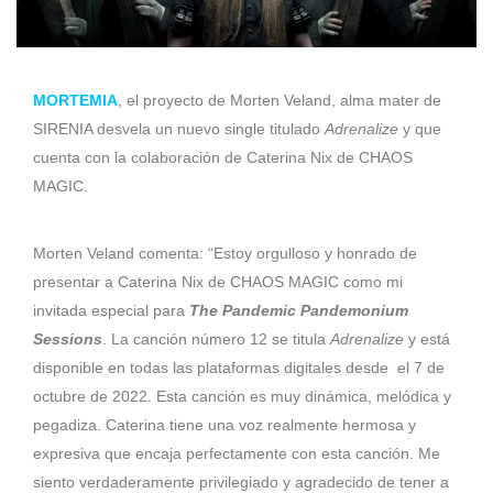
MORTEMIA
, el proyecto de Morten Veland, alma mater de
SIRENIA desvela un nuevo single titulado
Adrenalize
y que
cuenta con la colaboración de Caterina Nix de CHAOS
MAGIC.
Morten Veland comenta: “Estoy orgulloso y honrado de
presentar a Caterina Nix de CHAOS MAGIC como mi
invitada especial para
The Pandemic Pandemonium
Sessions
. La canción número 12 se titula
Adrenalize
y está
disponible en todas las plataformas digitales desde el 7 de
octubre de 2022. Esta canción es muy dinámica, melódica y
pegadiza. Caterina tiene una voz realmente hermosa y
expresiva que encaja perfectamente con esta canción. Me
siento verdaderamente privilegiado y agradecido de tener a