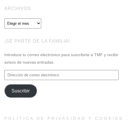
ARCHIVOS
Archivos
¡SÉ PARTE DE LA FAMILIA!
Introduce tu correo electrónico para suscribirte a TMF y recibir
avisos de nuevas entradas.
Dirección
de
correo
Suscribir
electrónico
POLÍTICA DE PRIVACIDAD Y COOKIES