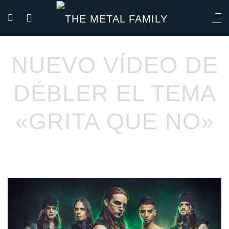
NUEVO VÍDEO DE
DÉBLER EL TEMA
«GRITA QUE NO»
Redacción
Noticias
23/11/2020
por
en