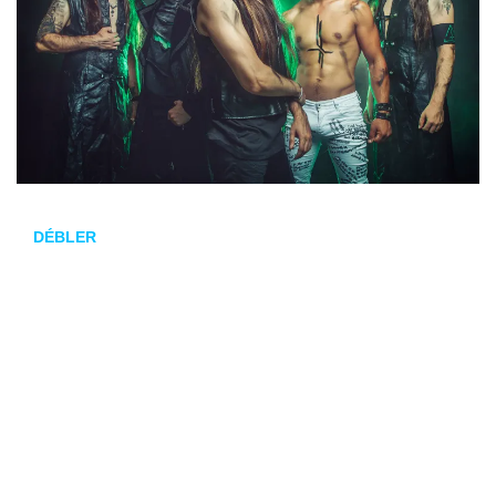
DÉBLER
estrena un nuevo vídeo de su disco
Adictium
(2019). El tema elegido por la banda para ser este nuevo
vídeo es
Grita que no
.
Con
Adictium
alcanzó el top 12 de venta española, dándole
la oportunidad de encabezar carteles, y estar incluido en los
mayores festivales nacionales.
Recordar también que la gira en México prevista para este
otoño se ha aplazado al mismo periodo de 2021.