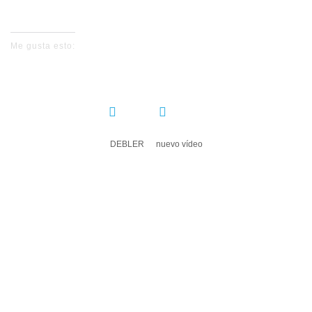
No events for now, please check again later.
Me gusta esto:
COMPARTIR:
DEBLER
nuevo vídeo
DEJA UN COMENTARIO