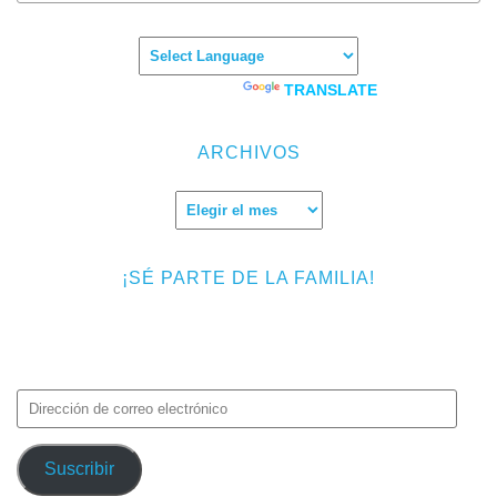
Powered by
TRANSLATE
ARCHIVOS
Archivos
¡SÉ PARTE DE LA FAMILIA!
Introduce tu correo electrónico para suscribirte a TMF y recibir
avisos de nuevas entradas.
Dirección
de
correo
Suscribir
electrónico