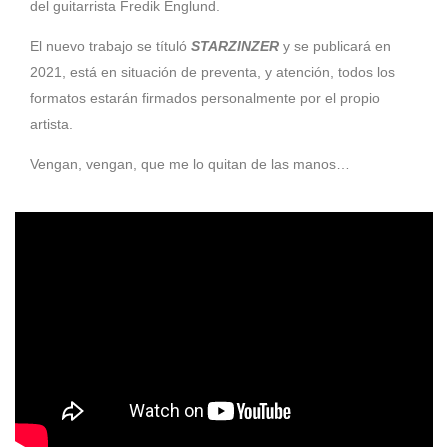
del guitarrista Fredik Englund.
El nuevo trabajo se títuló
STARZINZER
y se publicará en
2021, está en situación de preventa, y atención, todos los
formatos estarán firmados personalmente por el propio
artista.
Vengan, vengan, que me lo quitan de las manos…