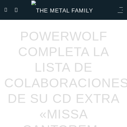
POWERWOLF
COMPLETA LA
LISTA DE
COLABORACIONE
DE SU CD EXTRA
«MISSA