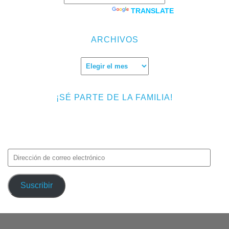
Powered by
TRANSLATE
ARCHIVOS
Archivos
¡SÉ PARTE DE LA FAMILIA!
Introduce tu correo electrónico para suscribirte a TMF y recibir
avisos de nuevas entradas.
Dirección
de
correo
Suscribir
electrónico