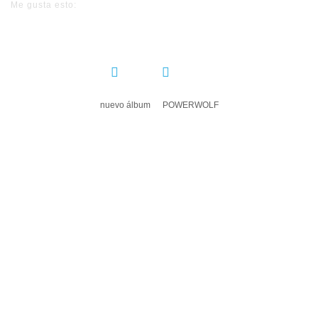
Me gusta esto:
COMPARTIR:
nuevo álbum
POWERWOLF
DEJA UN COMENTARIO