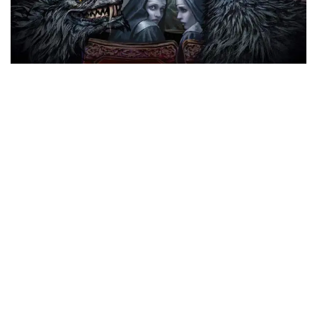
1 – Sanctified With Dynamite – Con Ralf Scheepers
(PRIMAL FEAR)
2 – Demons Are A Girl‘s Best Friend – Con White-Gluz
(ARCH ENEMY)
3 – Nightside Of Siberia – Con Johan Hegg (AMON
AMARTH)
4 – Where The Wild Wolves Have Gone – Con Doro Pesch
5 – Fist By Fist (Sacralize Or Strike) – Con Matthew Kiichi
Heafy (TRIVIUM)