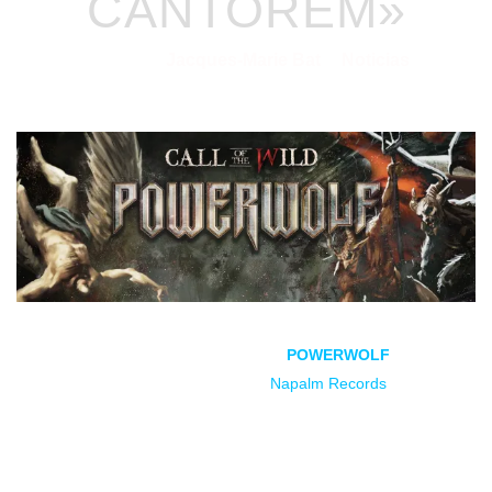
CANTOREM»
Jacques-Marie Bat
Noticias
03/05/2021
por
en
Call of the Wild
,
el nuevo disco de
POWERWOLF
se
estrenará el 9 de julio a través de
Napalm Records
. El disco
vendrá acompañado de un segundo CD con nuevas
versiones de sus clásicos con colaboraciones estelares.