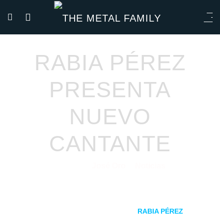
RABIA PÉREZ
PRESENTA
NUEVO
CANTANTE
José Oro
Noticias
24/03/2022
por
en
Tras la salida de Korpa, los madrileños
RABIA PÉREZ