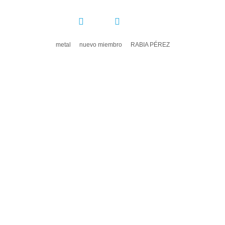
COMPARTIR:
metal
nuevo miembro
RABIA PÉREZ
DEJA UN COMENTARIO