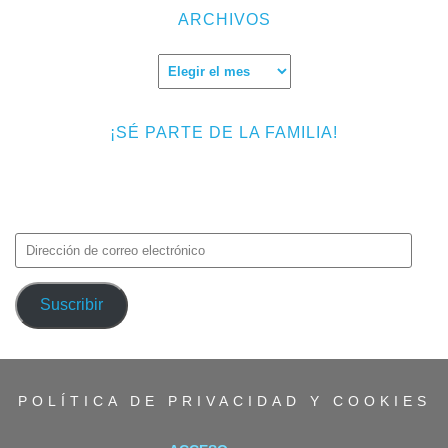
ARCHIVOS
Archivos
¡SÉ PARTE DE LA FAMILIA!
Introduce tu correo electrónico para suscribirte a TMF y recibir
avisos de nuevas entradas.
Dirección
de
correo
Suscribir
electrónico
POLÍTICA DE PRIVACIDAD Y COOKIES