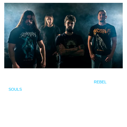
Dawn Of Depravity
, la reciente nueva obra de
REBEL
SOULS
se publicó el 18 de noviembre, ya cuenta con su
tercer
single
. Bajo los mandos de swaydesign, la banda de
death metal
ha elegido
Corrupting The Lambs
para seguir
presentando su segundo disco, entregando un videoclip que
ataca el instinto depredador y el mensaje putrefacto de las
religiones organizadas, siempre en busca de más presas.