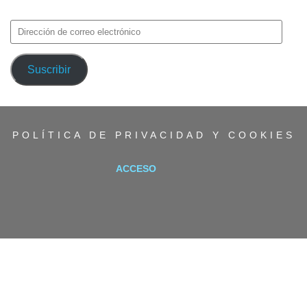
avisos de nuevas entradas.
Dirección
de
correo
Suscribir
electrónico
POLÍTICA DE PRIVACIDAD Y COOKIES
ACCESO