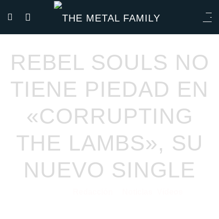
REBEL SOULS NO
TIENE PIEDAD EN
«CORRUPTING
THE LAMBS», SU
NUEVO SINGLE
Redacción
Noticias
Vídeos
14/12/2022
por
en
⋅