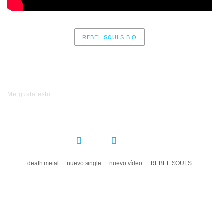
REBEL SOULS BIO
No events for now, please check again later.
Me gusta esto:
COMPARTIR:
death metal
nuevo single
nuevo vídeo
REBEL SOULS
DEJA UN COMENTARIO