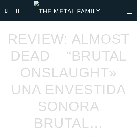
REVIEW: ALMOST
DEAD – “BRUTAL
ONSLAUGHT»
UNA ENVESTIDA
SONORA
BRUTAL…
Samael
Reviews