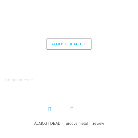
11 – Metal Therapy
12 – A Vile Descent
ALMOST DEAD BIO
No events for now, please check again later.
Me gusta esto:
COMPARTIR:
ALMOST DEAD
groove metal
review