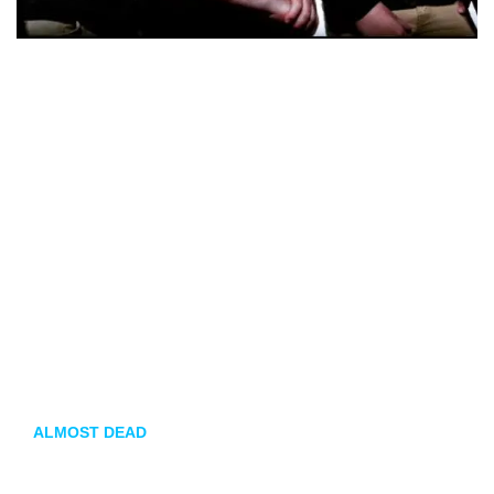
“… Mis alas se han agrietado y estoy cayendo
nadie me atrapa, tan solo tierra firme
cuanto más caigo en el sol de medianoche
hasta el final de esta vida que nadie ganó
y golpeo el suelo, donde me acuesto
no hay razón para seguir viviendo
solo una razón para morir
alguien que me recoja… y me libere
sacadme de esta miseria…”
Con esta contundente estrofa dan comienzo los californianos
ALMOST DEAD
a su vídeo presentación.
Lost My Way es el
sexto corte del quinto álbum de larga duración con el que
nos deleitan
Brutal Onslaught.
Lanzado a través del sello