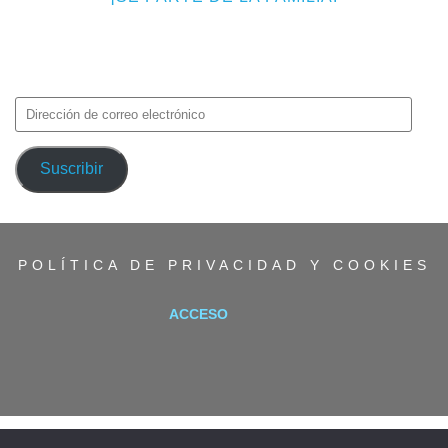
Introduce tu correo electrónico para suscribirte a TMF y recibir
avisos de nuevas entradas.
Dirección
de
correo
Suscribir
electrónico
POLÍTICA DE PRIVACIDAD Y COOKIES
ACCESO