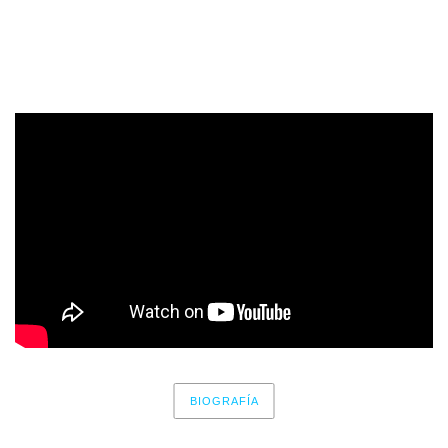
escuchado en este 2020, un auténtica pieza de puro
metal
,
una patada que te da en toda tu cara, que no debes
perderte. ¿Te atreves a ser parte de esta hermandad?
BIOGRAFÍA