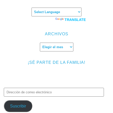
Powered by
TRANSLATE
ARCHIVOS
Archivos
¡SÉ PARTE DE LA FAMILIA!
Introduce tu correo electrónico para suscribirte a TMF y recibir
avisos de nuevas entradas.
Dirección
de
correo
Suscribir
electrónico