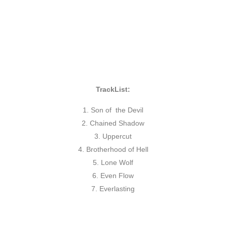
7 – Everlasting
: Y aquí la guinda del pastel, EVIL IMPULSE
no escatima en dureza para cerrar esta pequeña joya del
metal
hispano. Interesante cambio de tonalidad en el solo, y
un final brutal cierra este trabajo.
TrackList:
Son of the Devil
Chained Shadow
Uppercut
Brotherhood of Hell
Lone Wolf
Even Flow
Everlasting
Resumiendo
The Brotherhood
es de lo mejor que he