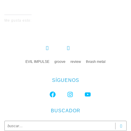
No events for now, please check again later.
Me gusta esto:
COMPARTIR:
EVIL IMPULSE
groove
review
thrash metal
SÍGUENOS
FACEBOOK
INSTAGRAM
YOUTUBE
BUSCADOR