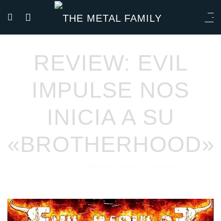
REVIEW: EVIL
IMPULSE NOS
INICIA A SU
«BROTHERHOOD»
Esteban Leyva
Reviews
18/09/2020
por
en